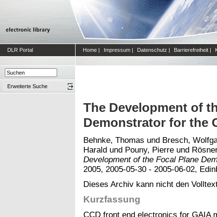
DLR Portal
Home
|
Impressum
|
Datenschutz
|
Barrierefreiheit
|
Erweiterte Suche
The Development of th
Demonstrator for the 
Behnke, Thomas
und
Bresch, Wolfg
Harald
und
Pouny, Pierre
und
Rösner
Development of the Focal Plane Demo
2005, 2005-05-30 - 2005-06-02, Edin
Dieses Archiv kann nicht den Volltext
Kurzfassung
CCD front end electronics for GAIA 