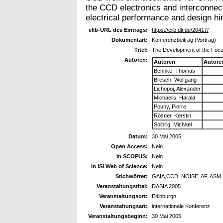
the CCD electronics and interconnect
electrical performance and design hi
elib-URL des Eintrags:
https://elib.dlr.de/20417/
Dokumentart:
Konferenzbeitrag (Vortrag)
Titel:
The Development of the Focal
Autoren:
Autoren
Autore
Behnke, Thomas
Bresch, Wolfgang
Lichopoj, Alexander
Michaelis, Harald
Pouny, Pierre
Rösner, Kerstin
Solbrig, Michael
Datum:
30 Mai 2005
Open Access:
Nein
In SCOPUS:
Nein
In ISI Web of Science:
Nein
Stichwörter:
GAIA,CCD, NOISE, AF, ASM
Veranstaltungstitel:
DASIA 2005
Veranstaltungsort:
Edinburgh
Veranstaltungsart:
internationale Konferenz
Veranstaltungsbeginn:
30 Mai 2005