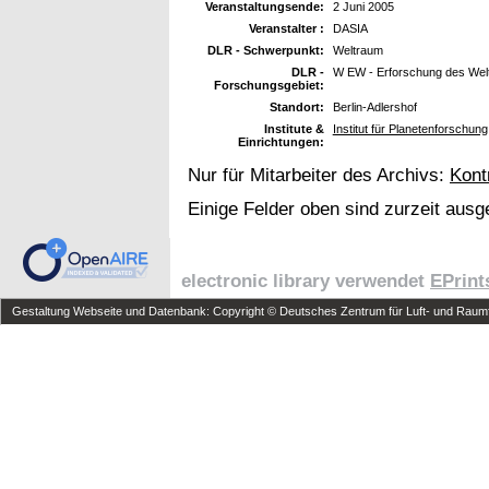
Veranstaltungsende:
2 Juni 2005
Veranstalter :
DASIA
DLR - Schwerpunkt:
Weltraum
DLR -
W EW - Erforschung des Wel
Forschungsgebiet:
Standort:
Berlin-Adlershof
Institute &
Institut für Planetenforschung
Einrichtungen:
Nur für Mitarbeiter des Archivs:
Kont
Einige Felder oben sind zurzeit ausg
electronic library verwendet
EPrint
Gestaltung Webseite und Datenbank: Copyright © Deutsches Zentrum für Luft- und Raumfa