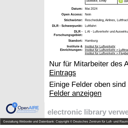
ht
Stoebke, Emily
Datum:
Mai 2024
Open Access:
Nein
Stichwörter:
Rescheduling, Airlines, Luftfra
DLR - Schwerpunkt:
Luftfahrt
DLR -
L AI - Luftverkehr und Auswirk
Forschungsgebiet:
Standort:
Hamburg
Institute &
Institut für Luftverkehr
Einrichtungen:
Institut für Luftverkehr > Luft
Institut für Luftverkehr > Flug
Nur für Mitarbeiter des 
Eintrags
Einige Felder oben sind
Felder anzeigen
electronic library ver
Gestaltung Webseite und Datenbank: Copyright © Deutsches Zentrum für Luft- und Raumfa