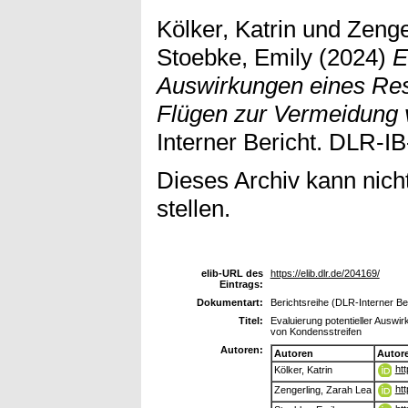
Kölker, Katrin
und
Zenge
Stoebke, Emily
(2024)
E
Auswirkungen eines Re
Flügen zur Vermeidung 
Interner Bericht. DLR-I
Dieses Archiv kann nicht
stellen.
elib-URL des
https://elib.dlr.de/204169/
Eintrags:
Dokumentart:
Berichtsreihe (DLR-Interner Be
Titel:
Evaluierung potentieller Ausw
von Kondensstreifen
Autoren:
Autoren
Autor
ht
Kölker, Katrin
ht
Zengerling, Zarah Lea