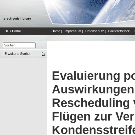
DLR Portal
Home
|
Impressum
|
Datenschutz
|
Barrierefreiheit
|
Erweiterte Suche
Evaluierung po
Auswirkungen
Rescheduling 
Flügen zur Ve
Kondensstreif