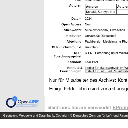
Autoren:
Autoren
Autore
Konakli, Süreyya Nur
Datum:
2024
Open Access:
Nein
Stichwörter:
Muskelmechanik, Ultraschall
Institution:
Universität Düsseldorf
Abteilung:
Fachbereich Medizinische Phy
DLR - Schwerpunkt:
Raumfahrt
DLR -
R FR - Forschung unter Welt
Forschungsgebiet:
Standort:
Köln-Porz
Institute &
Institut für Materialphysik im W
Einrichtungen:
Institut für Luft- und Raumfah
Nur für Mitarbeiter des Archivs:
Kont
Einige Felder oben sind zurzeit ausg
electronic library verwendet
EPrint
Gestaltung Webseite und Datenbank: Copyright © Deutsches Zentrum für Luft- und Raumfa