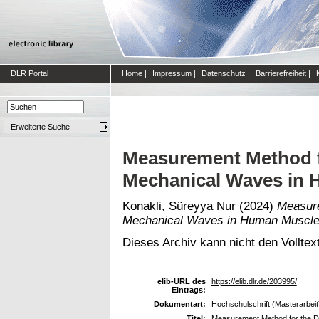
DLR Portal
Home
|
Impressum
|
Datenschutz
|
Barrierefreiheit
|
Erweiterte Suche
Measurement Method fo
Mechanical Waves in
Konakli, Süreyya Nur
(2024)
Measure
Mechanical Waves in Human Muscle
Dieses Archiv kann nicht den Volltext
elib-URL des
https://elib.dlr.de/203995/
Eintrags:
Dokumentart:
Hochschulschrift (Masterarbeit
Titel:
Measurement Method for the D