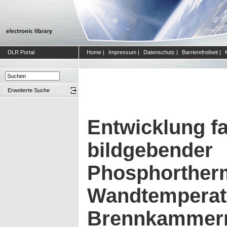
DLR Portal
Home
|
Impressum
|
Datenschutz
|
Barrierefreiheit
|
Erweiterte Suche
Entwicklung f
bildgebender
Phosphortherm
Wandtemperat
Brennkammer