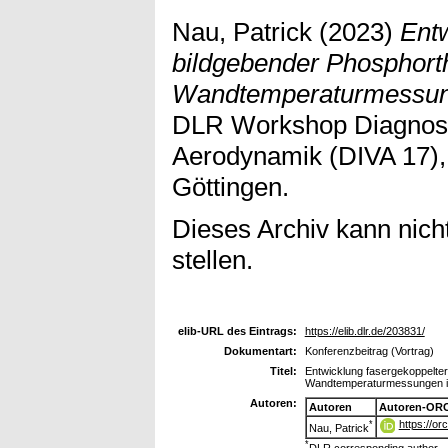
Nau, Patrick
(2023)
Entw
bildgebender Phosphort
Wandtemperaturmessun
DLR Workshop Diagnost
Aerodynamik (DIVA 17),
Göttingen.
Dieses Archiv kann nicht
stellen.
elib-URL des Eintrags:
https://elib.dlr.de/203831/
Dokumentart:
Konferenzbeitrag (Vortrag)
Titel:
Entwicklung fasergekoppelter
Wandtemperaturmessungen 
Autoren:
Autoren
Autoren-ORC
https://o
*
Nau, Patrick
*
DLR corresponding author