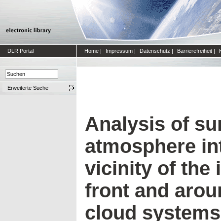
DLR Portal
Home
|
Impressum
|
Datenschutz
|
Barrierefreiheit
|
Erweiterte Suche
Analysis of su
atmosphere int
vicinity of the 
front and aro
cloud systems