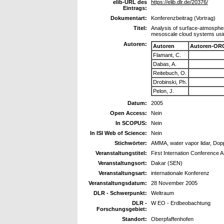
elib-URL des
https://elib.dlr.de/20376/
Eintrags:
Dokumentart:
Konferenzbeitrag (Vortrag)
Titel:
Analysis of surface-atmosphere 
mesoscale cloud systems using
Autoren:
Autoren
Autoren-ORC
Flamant, C.
Dabas, A.
Reitebuch, O.
Drobinski, Ph.
Pelon, J.
Datum:
2005
Open Access:
Nein
In SCOPUS:
Nein
In ISI Web of Science:
Nein
Stichwörter:
AMMA, water vapor lidar, Doppl
Veranstaltungstitel:
First Internation Conference
Veranstaltungsort:
Dakar (SEN)
Veranstaltungsart:
internationale Konferenz
Veranstaltungsdatum:
28 November 2005
DLR - Schwerpunkt:
Weltraum
DLR -
W EO - Erdbeobachtung
Forschungsgebiet:
Standort:
Oberpfaffenhofen