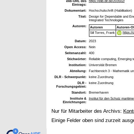
elib-URL des
https://elib.dlr.de/203502/
Eintrags:
Dokumentart:
Hochschulschrift (Habilitation)
Titel:
Design for Dependable and Ener
Integrated Technologies
Autoren:
Autoren
Autoren-O
https:/
Sill Torres, Frank
Datum:
2023
Open Access:
Nein
Seitenanzahl:
400
Stichwörter:
Reliable computing, Emerging t
Institution:
Universität Bremen
Abteilung:
Fachbereich 3 - Mathematik un
DLR - Schwerpunkt:
keine Zuordnung
DLR -
keine Zuordnung
Forschungsgebiet:
Standort:
Bremerhaven
Institute &
Institut für den Schutz maritim
Einrichtungen:
Nur für Mitarbeiter des Archivs:
Kont
Einige Felder oben sind zurzeit ausg