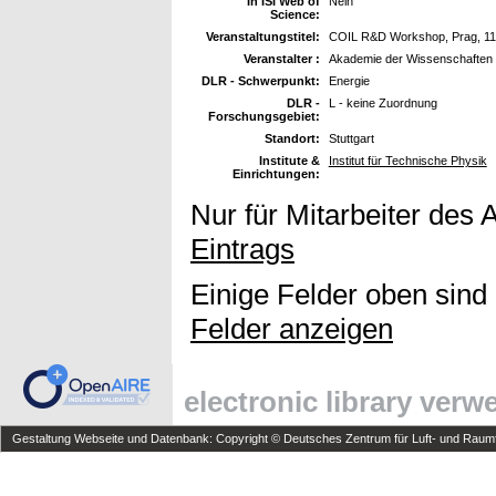
In ISI Web of
Nein
Science:
Veranstaltungstitel:
COIL R&D Workshop, Prag, 11.
Veranstalter :
Akademie der Wissenschaften 
DLR - Schwerpunkt:
Energie
DLR -
L - keine Zuordnung
Forschungsgebiet:
Standort:
Stuttgart
Institute &
Institut für Technische Physik
Einrichtungen:
Nur für Mitarbeiter des 
Eintrags
Einige Felder oben sind
Felder anzeigen
electronic library ver
Gestaltung Webseite und Datenbank: Copyright © Deutsches Zentrum für Luft- und Raumfa