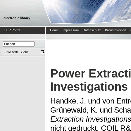
DLR Portal
Home
|
Impressum
|
Datenschutz
|
Barrierefreiheit
|
Erweiterte Suche
Power Extract
Investigations
Handke, J.
und
von Entr
Grünewald, K.
und
Scha
Extraction Investigatio
nicht gedruckt. COIL R&