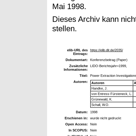
Mai 1998.
Dieses Archiv kann nicht
stellen.
elib-URL des
https://elib.dlr.de/2035/
Eintrags:
Dokumentart:
Konferenzbeitrag (Paper)
Zusätzliche
LIDO-Berichtsjahr=1999,
Informationen:
Titel:
Power Extraction Investigatio
Autoren:
Autoren
A
Handke, J.
von Entress-Fürsteneck, L.
Grünewald, K.
Schall, W.O.
Datum:
1998
Erschienen in:
wurde nicht gedruckt
Open Access:
Nein
In SCOPUS:
Nein