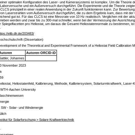
l einer optimalen Konfiguration des Laser- und Kamerasystems ist komplex. Um die Theorie 
e Laborversuche und ein Außenversuch durchgeführt. Die Experimente und die Theorie zeigten
 CLCS prinzipiell in einer realen Anwendung in der Zukunft funktionieren kann. Zur Bewert
von Laserstrahlen vom Außenversuch durchgeführt, die zu dem Ergebnis kam, dass mit der 
eichend gut ist. Für das CLCS ist eine Messrate von 10 Hz realistisch. Verglichen mit der
trieben werden und zwar bis zu 300-mal schneller, wenn bei der Vermessung der Ausrichtung e
 Spiegelfacetten pro Heliostat, um daraus die Gesamt-Heliostatennormale zu bestimmen, ist
.
ttps://elib.dlr.de/203483/
ochschulschrift (Dissertation)
evelopment of the Theoretical and Experimental Framework of a Heliostat Field Calibration 
Autoren
Autoren-ORCID-iD
Sattler, Johannes
0 November 2023
a
59
eliostat, Heliostatenfeld, Kalibrierung, Methode, Kalibriersystem, Solarturmkraftwerk, Lase
WTH-Aachen University
aschinenwesen
nergie
 SW - Solar- und Windenergie
ülich
nstitut für Solarforschung > Solare Kraftwerktechnik
s
 anzeigen