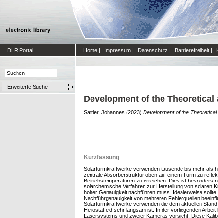
DLR Portal
Home
|
Impressum
|
Datenschutz
|
Barrierefreiheit
|
Erweiterte Suche
Development of the Theoretical 
Sattler, Johannes
(2023)
Development of the Theoretical 
Kurzfassung
Solarturmkraftwerke verwenden tausende bis mehr als hun
zentrale Absorberstruktur oben auf einem Turm zu reflek
Betriebstemperaturen zu erreichen. Dies ist besonders 
solarchemische Verfahren zur Herstellung von solaren Kr
hoher Genauigkeit nachführen muss. Idealerweise sollte d
Nachführgenauigkeit von mehreren Fehlerquellen beeinflu
Solarturmkraftwerke verwenden die dem aktuellen Stand 
Heliostatfeld sehr langsam ist. In der vorliegenden Arbe
Lasersystems und zweier Kameras vorsieht. Diese Kalib