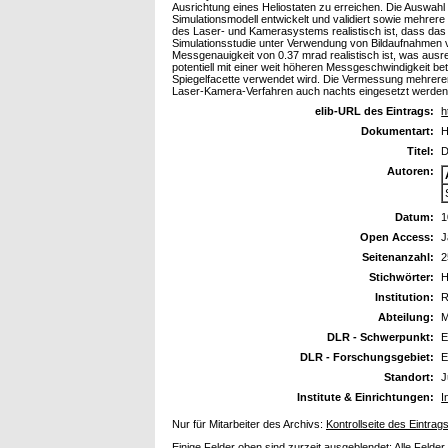
Ausrichtung eines Heliostaten zu erreichen. Die Auswah
Simulationsmodell entwickelt und validiert sowie mehrer
des Laser- und Kamerasystems realistisch ist, dass das
Simulationsstudie unter Verwendung von Bildaufnahmen 
Messgenauigkeit von 0.37 mrad realistisch ist, was ausr
potentiell mit einer weit höheren Messgeschwindigkeit be
Spiegelfacette verwendet wird. Die Vermessung mehrerer
Laser-Kamera-Verfahren auch nachts eingesetzt werden
elib-URL des Eintrags:
h
Dokumentart:
H
Titel:
D
Autoren:
Datum:
1
Open Access:
J
Seitenanzahl:
2
Stichwörter:
H
Institution:
R
Abteilung:
M
DLR - Schwerpunkt:
E
DLR - Forschungsgebiet:
E
Standort:
J
Institute & Einrichtungen:
I
Nur für Mitarbeiter des Archivs:
Kontrollseite des Eintrag
Einige Felder oben sind zurzeit ausgeblendet:
Alle Felder