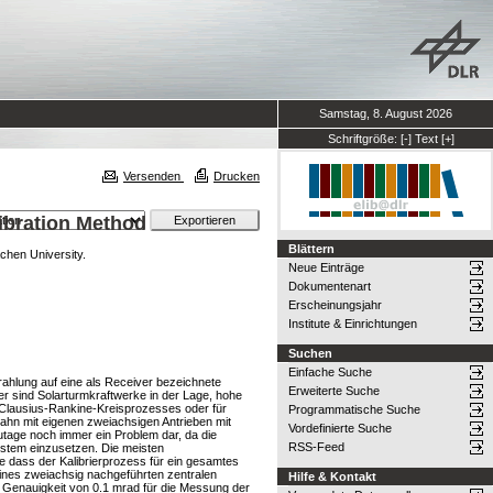
Samstag, 8. August 2026
Schriftgröße:
[-]
Text
[+]
Versenden
Drucken
libration Method
Blättern
hen University.
Neue Einträge
Dokumentenart
Erscheinungsjahr
Institute & Einrichtungen
Suchen
Einfache Suche
rahlung auf eine als Receiver bezeichnete
Erweiterte Suche
er sind Solarturmkraftwerke in der Lage, hohe
 Clausius-Rankine-Kreisprozesses oder für
Programmatische Suche
bahn mit eigenen zweiachsigen Antrieben mit
Vordefinierte Suche
zutage noch immer ein Problem dar, da die
RSS-Feed
system einzusetzen. Die meisten
 dass der Kalibrierprozess für ein gesamtes
 eines zweiachsig nachgeführten zentralen
Hilfe & Kontakt
 Genauigkeit von 0.1 mrad für die Messung der