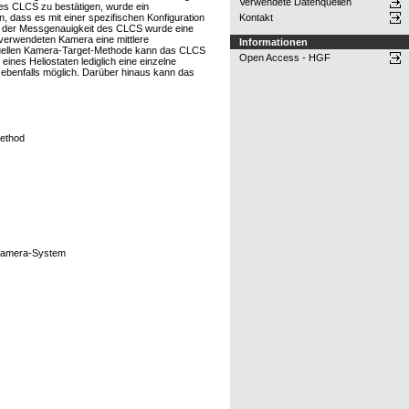
Verwendete Datenquellen
des CLCS zu bestätigen, wurde ein
, dass es mit einer spezifischen Konfiguration
Kontakt
ung der Messgenauigkeit des CLCS wurde eine
verwendeten Kamera eine mittlere
Informationen
 aktuellen Kamera-Target-Methode kann das CLCS
Open Access - HGF
ines Heliostaten lediglich eine einzelne
 ebenfalls möglich. Darüber hinaus kann das
Method
r-Kamera-System