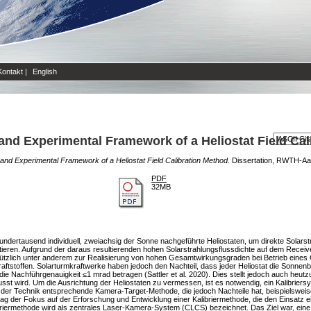
Kontakt
|
English
and Experimental Framework of a Heliostat Field Ca
and Experimental Framework of a Heliostat Field Calibration Method.
Dissertation, RWTH-Aac
PDF
32MB
dertausend individuell, zweiachsig der Sonne nachgeführte Heliostaten, um direkte Solarst
tieren. Aufgrund der daraus resultierenden hohen Solarstrahlungsflussdichte auf dem Receiv
nützlich unter anderem zur Realisierung von hohen Gesamtwirkungsgraden bei Betrieb eines
aftstoffen. Solarturmkraftwerke haben jedoch den Nachteil, dass jeder Heliostat die Sonnen
ie Nachführgenauigkeit ≤1 mrad betragen (Sattler et al. 2020). Dies stellt jedoch auch heut
sst wird. Um die Ausrichtung der Heliostaten zu vermessen, ist es notwendig, ein Kalibrier
der Technik entsprechende Kamera-Target-Methode, die jedoch Nachteile hat, beispielsweise
it lag der Fokus auf der Erforschung und Entwicklung einer Kalibriermethode, die den Einsatz
riermethode wird als zentrales Laser-Kamera-System (CLCS) bezeichnet. Das Ziel war, eine