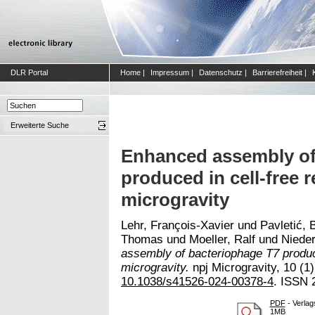
DLR Portal
Home
|
Impressum
|
Datenschutz
|
Barrierefreiheit
|
Erweiterte Suche
Enhanced assembly of
produced in cell-free 
microgravity
Lehr, François-Xavier
und
Pavletić, 
Thomas
und
Moeller, Ralf
und
Nieder
assembly of bacteriophage T7 produce
microgravity.
npj Microgravity, 10 (1)
10.1038/s41526-024-00378-4
. ISSN 
PDF
- Verlag
1MB