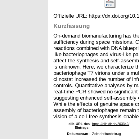
Offizielle URL:
https://dx.doi.org/1
Kurzfassung
On-demand biomanufacturing has the 
sufficiency during space missions. Ce
reactions combined with DNA bluepri
like bacteriophages and virus-like p
affect the synthesis and self-assemb
is unknown. Here, we characterize the
bacteriophage T7 virions under simul
clinostat increased the number of inf
controls. Quantitative analyses by 
real-time PCR showed no significant 
suggesting enhanced self-assembly o
While the effects of genuine space co
assembly of bacteriophages remain to
vision of a cell-free synthesis-enab
elib-URL des
https://elib.dlr.de/203342/
Eintrags:
Dokumentart:
Zeitschriftenbeitrag