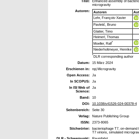
Titel:
Enhanced assembly of bacterio
microgravity
Autoren:
Autoren
Au
Lehr, François-Xavier
Pavletić, Bruno
Glatter, Timo
Heimerl, Thomas
*
Moeller, Ralf
Niederholtmeyer, Henrike
*
DLR corresponding author
Datum:
15 März 2024
Erschienen in:
npj Microgravity
Open Access:
Ja
In SCOPUS:
Ja
In ISI Web of
Ja
Science:
Band:
10
DOI:
10.1038/s41526-024-00378-4
Seitenbereich:
Seite 30
Verlag:
Nature Publishing Group
ISSN:
2373-8065
Stichwörter:
bacteriophage T7, on-demand bi
T7 virions, simulated micrograv
DLR - Schwerpunkt:
Raumfahrt