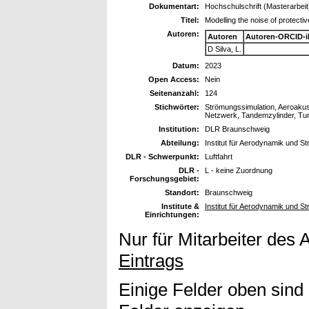
Dokumentart:
Hochschulschrift (Masterarbeit
Titel:
Modelling the noise of protective
Autoren:
Autoren
Autoren-ORCID-i
D Silva, L.
Datum:
2023
Open Access:
Nein
Seitenanzahl:
124
Stichwörter:
Strömungssimulation, Aeroakusti
Netzwerk, Tandemzylinder, Tu
Institution:
DLR Braunschweig
Abteilung:
Institut für Aerodynamik und S
DLR - Schwerpunkt:
Luftfahrt
DLR -
L - keine Zuordnung
Forschungsgebiet:
Standort:
Braunschweig
Institute &
Institut für Aerodynamik und S
Einrichtungen:
Nur für Mitarbeiter des 
Eintrags
Einige Felder oben sind