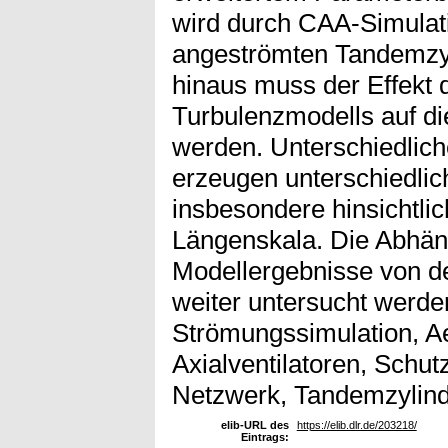
wird durch CAA-Simulat
angeströmten Tandemzyl
hinaus muss der Effekt 
Turbulenzmodells auf di
werden. Unterschiedlic
erzeugen unterschiedlic
insbesondere hinsichtlic
Längenskala. Die Abhäng
Modellergebnisse von d
weiter untersucht werde
Strömungssimulation, Ae
Axialventilatoren, Schut
Netzwerk, Tandemzylind
elib-URL des
https://elib.dlr.de/203218/
Eintrags: