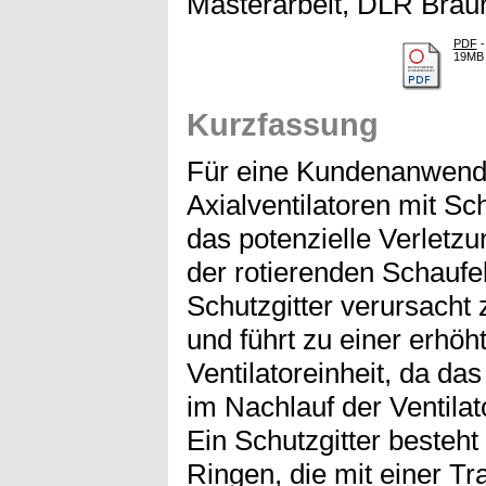
Masterarbeit, DLR Brau
PDF
-
19MB
Kurzfassung
Für eine Kundenanwen
Axialventilatoren mit Sc
das potenzielle Verletz
der rotierenden Schaufe
Schutzgitter verursacht 
und führt zu einer erhöh
Ventilatoreinheit, da das
im Nachlauf der Ventilat
Ein Schutzgitter besteh
Ringen, die mit einer Tr