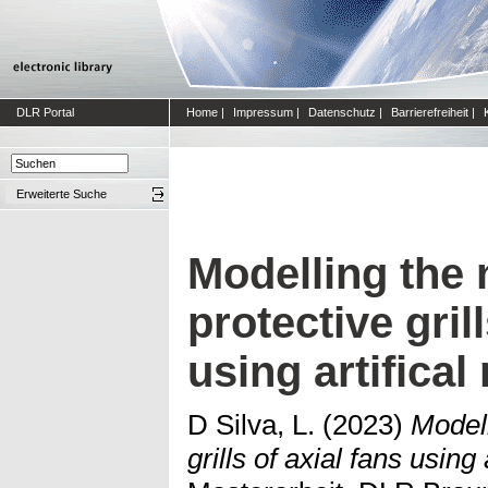
DLR Portal
Home
|
Impressum
|
Datenschutz
|
Barrierefreiheit
|
Erweiterte Suche
Modelling the 
protective grill
using artifica
D Silva, L.
(2023)
Modell
grills of axial fans using