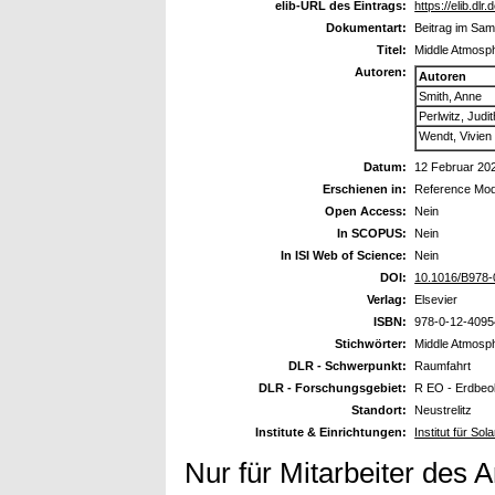
elib-URL des Eintrags:
https://elib.dlr
Dokumentart:
Beitrag im Sa
Titel:
Middle Atmosp
Autoren:
Autoren
Smith, Anne
Perlwitz, Judit
Wendt, Vivien
Datum:
12 Februar 20
Erschienen in:
Reference Mod
Open Access:
Nein
In SCOPUS:
Nein
In ISI Web of Science:
Nein
DOI:
10.1016/B978-
Verlag:
Elsevier
ISBN:
978-0-12-4095
Stichwörter:
Middle Atmosph
DLR - Schwerpunkt:
Raumfahrt
DLR - Forschungsgebiet:
R EO - Erdbeo
Standort:
Neustrelitz
Institute & Einrichtungen:
Institut für S
Nur für Mitarbeiter des 