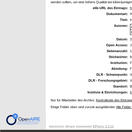
werden sollten, um eine höhere Qualität bei kleinräum
elib-URL des Eintrags:
h
Dokumentart:
H
Titel:
I
Autoren:
Datum:
2
Open Access:
J
Seitenanzahl:
1
Stichwörter:
M
Institution:
F
Abteilung:
F
DLR - Schwerpunkt:
V
DLR - Forschungsgebiet:
V
Standort:
B
Institute & Einrichtungen:
I
Nur für Mitarbeiter des Archivs:
Kontrollseite des Eintrag
Einige Felder oben sind zurzeit ausgeblendet:
Alle Felder
electronic library verwendet
EPrints 3.3.12