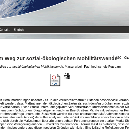
Kontakt
|
English
m Weg zur sozial-ökologischen Mobilitätswende
eg zur sozial-ökologischen Mobilitätswende.
Masterarbeit, Fachhochschule Potsdam.
PDF
4MB
ßen Herausforderungen unserer Zeit. In der Verkehrsinfrastruktur stehen deshalb viele Verä
tellt werden, dass Maßnahmen den ökologischen Zielen als auch den Ansprüchen einer sozi
ter verschärfen. Diese Studie untersucht geplante Verkehrsinfrastrukturmaßnahmen in der Nö
nnenzonen, Schulzonen, Diagonalsperren und -nur Bus-Straßen. Mithilfe mikroskopischer 
erkehrsnachfrage untersucht. Zusätzlich werden die zwei untersuchten Maßnahmenszenari
ehendenstatus und Gender) daraufhin analysiert, ob die Verkehrsnachfrage sozioökonomisch b
ss sich durch die Maßnahmen über alle untersuchten Personengruppen ein starker Modal S
ruppen eine Verlagerung auf den Fußverkehr zu erkennen. Hieraus lässt sich ableiten, dass e
ndern insbesondere aus diesen sozialen Gründen wichtig ist. Eine kritische Reflektion der F