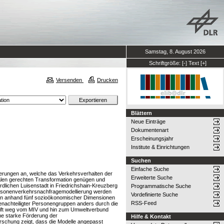
Samstag, 8. August 2026
Schriftgröße:
[-]
Text
[+]
Versenden
Drucken
Blättern
Neue Einträge
Dokumentenart
Erscheinungsjahr
Institute & Einrichtungen
Suchen
Einfache Suche
nderungen an, welche das Verkehrsverhalten der
Erweiterte Suche
alen gerechten Transformation genügen und
rdlichen Luisenstadt in Friedrichshain-Kreuzberg
Programmatische Suche
Personenverkehrsnachfragemodellierung werden
Vordefinierte Suche
en anhand fünf sozioökonomischer Dimensionen
RSS-Feed
enachteiligter Personengruppen anders durch die
hift weg vom MIV und hin zum Umweltverbund
ine starke Förderung der
Hilfe & Kontakt
orschung zeigt, dass die Modelle angepasst