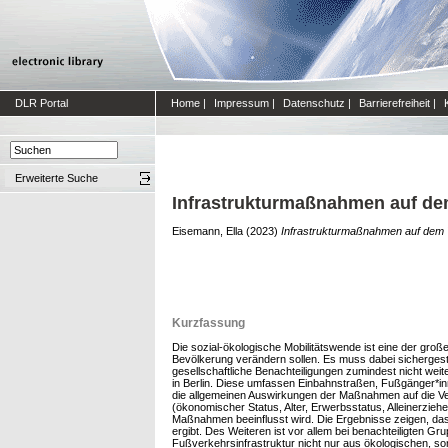
DLR Portal
Home
|
Impressum
|
Datenschutz
|
Barrierefreiheit
|
Erweiterte Suche
Infrastrukturmaßnahmen auf de
Eisemann, Ella
(2023)
Infrastrukturmaßnahmen auf dem W
Kurzfassung
Die sozial-ökologische Mobilitätswende ist eine der gro
Bevölkerung verändern sollen. Es muss dabei sicherges
gesellschaftliche Benachteiligungen zumindest nicht wei
in Berlin. Diese umfassen Einbahnstraßen, Fußgänger*i
die allgemeinen Auswirkungen der Maßnahmen auf die V
(ökonomischer Status, Alter, Erwerbsstatus, Alleinerzi
Maßnahmen beeinflusst wird. Die Ergebnisse zeigen, da
ergibt. Des Weiteren ist vor allem bei benachteiligten G
Fußverkehrsinfrastruktur nicht nur aus ökologischen, so