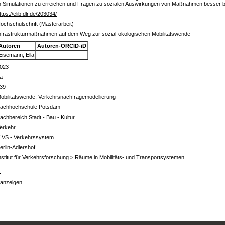
igen Simulationen zu erreichen und Fragen zu sozialen Auswirkungen von Maßnahmen besser
ttps://elib.dlr.de/203034/
ochschulschrift (Masterarbeit)
nfrastrukturmaßnahmen auf dem Weg zur sozial-ökologischen Mobilitätswende
Autoren
Autoren-ORCID-iD
Eisemann, Ella
023
a
39
obilitätswende, Verkehrsnachfragemodellierung
achhochschule Potsdam
achbereich Stadt - Bau - Kultur
erkehr
 VS - Verkehrssystem
erlin-Adlershof
nstitut für Verkehrsforschung > Räume in Mobilitäts- und Transportsystemen
s
 anzeigen