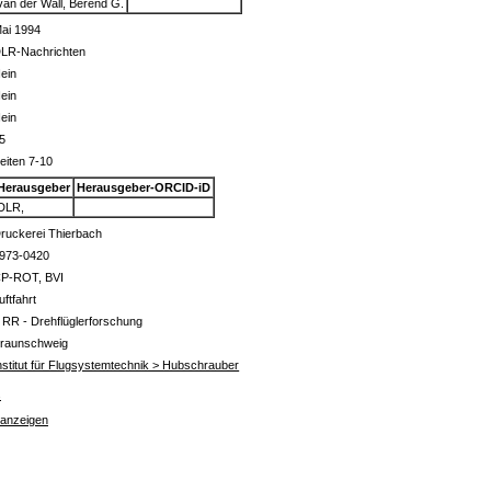
van der Wall, Berend G.
ai 1994
LR-Nachrichten
ein
ein
ein
5
eiten 7-10
Herausgeber
Herausgeber-ORCID-iD
DLR,
ruckerei Thierbach
973-0420
P-ROT, BVI
uftfahrt
 RR - Drehflüglerforschung
raunschweig
nstitut für Flugsystemtechnik > Hubschrauber
s
 anzeigen