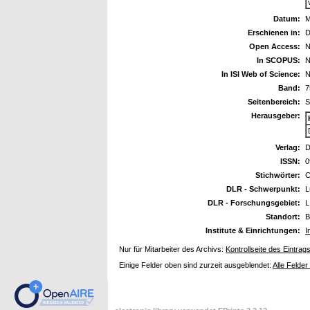
Datum:
M
Erschienen in:
D
Open Access:
N
In SCOPUS:
N
In ISI Web of Science:
N
Band:
7
Seitenbereich:
S
Herausgeber:
Verlag:
D
ISSN:
0
Stichwörter:
C
DLR - Schwerpunkt:
L
DLR - Forschungsgebiet:
L
Standort:
B
Institute & Einrichtungen:
I
Nur für Mitarbeiter des Archivs:
Kontrollseite des Eintrag
Einige Felder oben sind zurzeit ausgeblendet:
Alle Felder