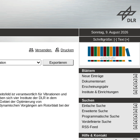
Sonntag, 9. August 2026
Schriftgröße:
[-]
Text
[+]
Versenden
Drucken
Blättern
Neue Einträge
Dokumentenart
Erscheinungsjahr
Institute & Einrichtungen
sfeld ist verantwortlich für Vibrationen und
en sich vier Institute der DLR in dem
Suchen
Gebiet der Optimierung von
odynamischen Vorgängen am Rotorblatt bei der
Einfache Suche
Erweiterte Suche
Programmatische Suche
Vordefinierte Suche
RSS-Feed
Hilfe & Kontakt