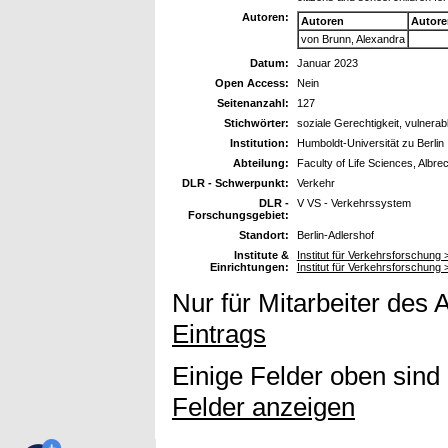
Autoren:
Autoren
Autore
von Brunn, Alexandra
Datum:
Januar 2023
Open Access:
Nein
Seitenanzahl:
127
Stichwörter:
soziale Gerechtigkeit, vulnera
Institution:
Humboldt-Universität zu Berlin
Abteilung:
Faculty of Life Sciences, Albrec
DLR - Schwerpunkt:
Verkehr
DLR -
V VS - Verkehrssystem
Forschungsgebiet:
Standort:
Berlin-Adlershof
Institute &
Institut für Verkehrsforschung 
Einrichtungen:
Institut für Verkehrsforschung
Nur für Mitarbeiter des 
Eintrags
Einige Felder oben sind
Felder anzeigen