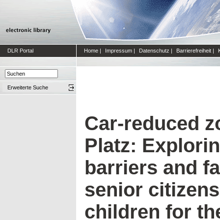
DLR Portal
Home
|
Impressum
|
Datenschutz
|
Barrierefreiheit
|
Erweiterte Suche
Car-reduced zo
Platz: Explori
barriers and fa
senior citizen
children for t