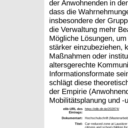
der Anwohnenden in den
dass die Wahrnehmunge
insbesondere der Gruppe
die Verwaltung mehr Bea
Mögliche Lösungen, um i
stärker einzubeziehen, k
Maßnahmen oder instit
altersgerechte Kommuni
Informationsformate sei
schlägt diese theoretisc
der Empirie (Anwohnend
Mobilitätsplanung und -
elib-URL des
https://elib.dlr.de/202874/
Eintrags:
Dokumentart:
Hochschulschrift (Masterarbeit
Titel:
Car-reduced zone at Lausitzer P
citizens and school children for