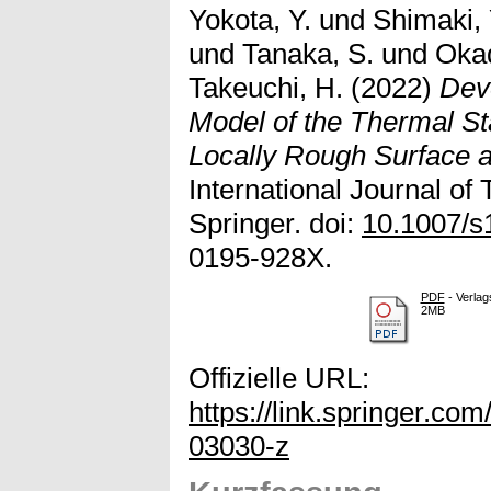
Yokota, Y.
und
Shimaki, 
und
Tanaka, S.
und
Okad
Takeuchi, H.
(2022)
Dev
Model of the Thermal Sta
Locally Rough Surface an
International Journal of
Springer. doi:
10.1007/s
0195-928X.
PDF
- Verlag
2MB
Offizielle URL:
https://link.springer.co
03030-z