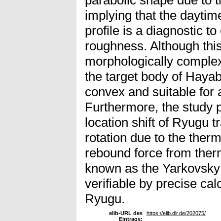
implying that the daytim
profile is a diagnostic t
roughness. Although this
morphologically complex
the target body of Haya
convex and suitable for 
Furthermore, the study p
location shift of Ryugu tr
rotation due to the the
rebound force from ther
known as the Yarkovsky 
verifiable by precise cal
Ryugu.
elib-URL des
https://elib.dlr.de/202075/
Eintrags: