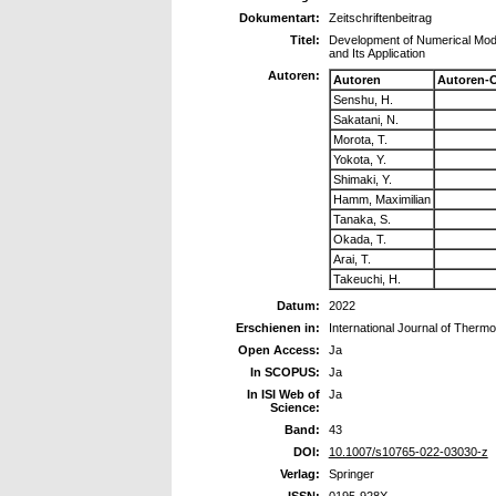
Dokumentart:
Zeitschriftenbeitrag
Titel:
Development of Numerical Model
and Its Application
Autoren:
Autoren
Autoren-
Senshu, H.
Sakatani, N.
Morota, T.
Yokota, Y.
Shimaki, Y.
Hamm, Maximilian
Tanaka, S.
Okada, T.
Arai, T.
Takeuchi, H.
Datum:
2022
Erschienen in:
International Journal of Therm
Open Access:
Ja
In SCOPUS:
Ja
In ISI Web of
Ja
Science:
Band:
43
DOI:
10.1007/s10765-022-03030-z
Verlag:
Springer