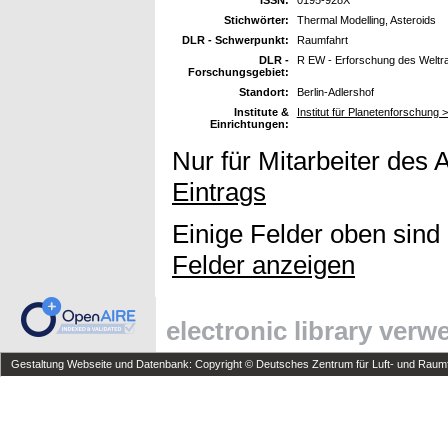
ISSN:
0195-928X
Stichwörter:
Thermal Modelling, Asteroids
DLR - Schwerpunkt:
Raumfahrt
DLR -
R EW - Erforschung des Welt
Forschungsgebiet:
Standort:
Berlin-Adlershof
Institute &
Institut für Planetenforschung 
Einrichtungen:
Nur für Mitarbeiter des 
Eintrags
Einige Felder oben sind
Felder anzeigen
electronic library ver
Gestaltung Webseite und Datenbank: Copyright © Deutsches Zentrum für Luft- und Raumfa