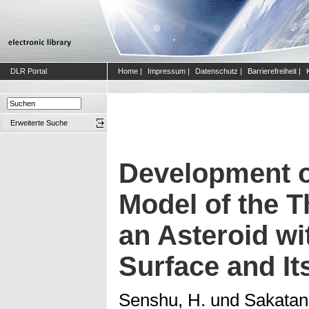
DLR Portal
Home
|
Impressum
|
Datenschutz
|
Barrierefreiheit
|
Erweiterte Suche
Development o
Model of the T
an Asteroid wi
Surface and It
Senshu, H.
und
Sakatani