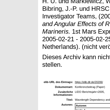
H. U.
und
Markiewicz, W
Bibring, J.-P.
und
HRSC
Investigator Teams,
(20
and Angular Effects of R
Marineris.
1st Mars Exp
2005-02-21 - 2005-02-2
Netherlands). (nicht verö
Dieses Archiv kann nicht
stellen.
elib-URL des Eintrags:
https://elib.dlr.de/20206/
Dokumentart:
Konferenzbeitrag (Paper)
Zusätzliche
LIDO-Berichtsjahr=2005,
Informationen:
Titel:
Wavelength Dependency and An
Autoren:
Autoren
Inada, A.