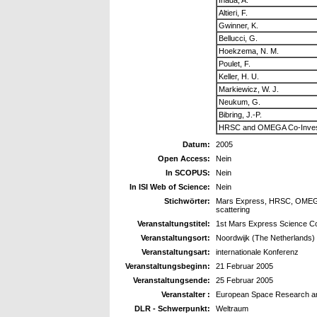
Altieri, F.
Gwinner, K.
Bellucci, G.
Hoekzema, N. M.
Poulet, F.
Keller, H. U.
Markiewicz, W. J.
Neukum, G.
Bibring, J.-P.
HRSC and OMEGA Co-Invest
Datum:
2005
Open Access:
Nein
In SCOPUS:
Nein
In ISI Web of Science:
Nein
Stichwörter:
Mars Express, HRSC, OMEGA, 
scattering
Veranstaltungstitel:
1st Mars Express Science C
Veranstaltungsort:
Noordwijk (The Netherlands)
Veranstaltungsart:
internationale Konferenz
Veranstaltungsbeginn:
21 Februar 2005
Veranstaltungsende:
25 Februar 2005
Veranstalter :
European Space Research an
DLR - Schwerpunkt:
Weltraum