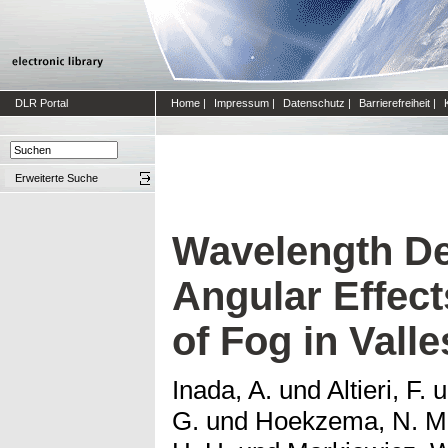
DLR Portal
Home
|
Impressum
|
Datenschutz
|
Barrierefreiheit
|
Erweiterte Suche
Wavelength D
Angular Effect
of Fog in Valle
Inada, A.
und
Altieri, F.
u
G.
und
Hoekzema, N. M