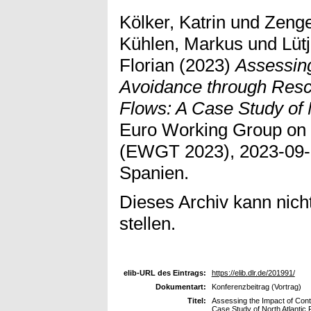
Kölker, Katrin
und
Zenge
Kühlen, Markus
und
Lüt
Florian
(2023)
Assessing
Avoidance through Resc
Flows: A Case Study of N
Euro Working Group on 
(EWGT 2023), 2023-09-0
Spanien.
Dieses Archiv kann nicht
stellen.
elib-URL des Eintrags:
https://elib.dlr.de/201991/
Dokumentart:
Konferenzbeitrag (Vortrag)
Titel:
Assessing the Impact of Cont
Case Study of North Atlantic F