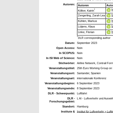
Autoren:
Autoren
Auto
h
*
Kölker, Katrin
h
Zengerling, Zarah Lea
h
Kühlen, Markus
h
Lütjens, Klaus
h
Linke, Florian
*
DLR corresponding author
Datum:
September 2023
Open Access:
Nein
In SCOPUS:
Nein
In ISI Web of Science:
Nein
Stichwörter:
Airline Network, Contrail For
Veranstaltungstitel:
25th Euro Working Group on
Veranstaltungsort:
Santander, Spanien
Veranstaltungsart:
internationale Konferenz
Veranstaltungsbeginn:
6 September 2023
Veranstaltungsende:
8 September 2023
DLR - Schwerpunkt:
Luftfahrt
DLR -
L AI - Luftverkehr und Auswi
Forschungsgebiet:
Standort:
Hamburg
Institute &
Institut für Luftverkehr > Lu