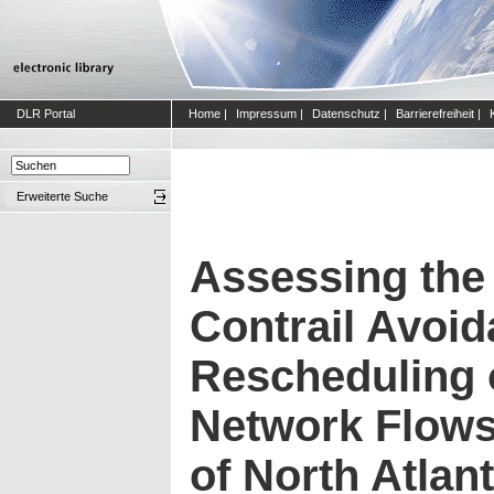
DLR Portal
Home
|
Impressum
|
Datenschutz
|
Barrierefreiheit
|
Erweiterte Suche
Assessing the
Contrail Avoi
Rescheduling o
Network Flows
of North Atlant