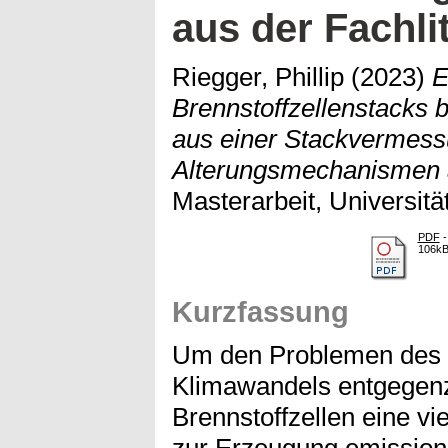
aus der Fachli
Riegger, Phillip
(2023)
E
Brennstoffzellenstacks 
aus einer Stackvermes
Alterungsmechanismen a
Masterarbeit, Universität
PDF
-
106k
Kurzfassung
Um den Problemen des 
Klimawandels entgegenz
Brennstoffzellen eine v