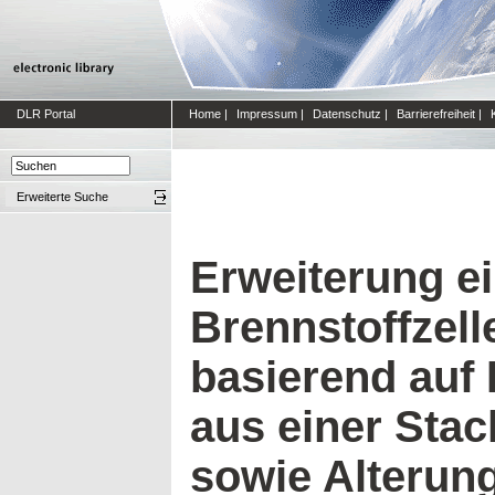
DLR Portal
Home
|
Impressum
|
Datenschutz
|
Barrierefreiheit
|
Erweiterte Suche
Erweiterung e
Brennstoffzell
basierend auf
aus einer Sta
sowie Alteru