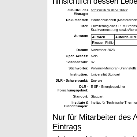
hinsichtlich dessen Leb
elib-URL des
https://elib.dlr.de/201668/
Eintrags:
Dokumentart:
Hochschulschrift (Masterarbeit
Titel:
Erweiterung eines PEM Brennst
Stackvermessung sowie Alteru
Autoren:
Autoren
Autoren-ORC
Riegger, Phillip
Datum:
November 2023
Open Access:
Nein
Seitenanzahl:
82
Stichwörter:
Polymer-Membran-Brennstoffzel
Institution:
Universität Stuttgart
DLR - Schwerpunkt:
Energie
DLR -
E SP - Energiespeicher
Forschungsgebiet:
Standort:
Stuttgart
Institute &
Institut für Technische Therm
Einrichtungen:
Nur für Mitarbeiter des 
Eintrags