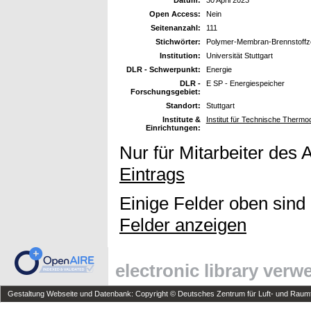
Open Access:
Nein
Seitenanzahl:
111
Stichwörter:
Polymer-Membran-Brennstoffzel
Institution:
Universität Stuttgart
DLR - Schwerpunkt:
Energie
DLR -
E SP - Energiespeicher
Forschungsgebiet:
Standort:
Stuttgart
Institute &
Institut für Technische Therm
Einrichtungen:
Nur für Mitarbeiter des 
Eintrags
Einige Felder oben sind
Felder anzeigen
electronic library ver
Gestaltung Webseite und Datenbank: Copyright © Deutsches Zentrum für Luft- und Raumfa