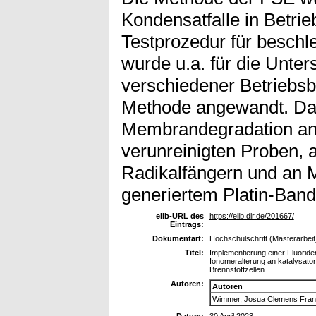
Kondensatfalle in Betr
Testprozedur für besch
wurde u.a. für die Unte
verschiedener Betriebs
Methode angewandt. Dar
Membrandegradation an
verunreinigten Proben,
Radikalfängern und an 
generiertem Platin-Band 
elib-URL des
https://elib.dlr.de/201667/
Eintrags:
Dokumentart:
Hochschulschrift (Masterarbeit
Titel:
Implementierung einer Fluori
Ionomeralterung an katalysat
Brennstoffzellen
Autoren:
Autoren
Wimmer, Josua Clemens Fra
Datum:
30 April 2023