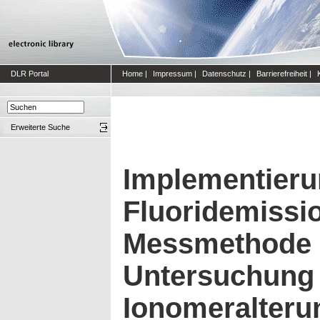
DLR Portal
Home
|
Impressum
|
Datenschutz
|
Barrierefreiheit
|
Erweiterte Suche
Implementieru
Fluoridemissi
Messmethode 
Untersuchung
Ionomeralteru