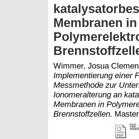
katalysatorbe
Membranen in
Polymerelektr
Brennstoffzell
Wimmer, Josua Clemen
Implementierung einer F
Messmethode zur Unter
Ionomeralterung an kata
Membranen in Polymere
Brennstoffzellen.
Mastera
PDF
-
405k