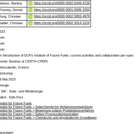
https://orcid.org/0000-0002-5449-4726
Neises, Martina
https://orcid.org/0000-0001-6936-3350
Thomey, Dennis
https://orcid.org/0000-0002-5893-4979
Jung, Christian
https://orcid.org/0000-0002-4314-1124
Sattler, Christian
023
ein
ein
ein
n Introduction of DLR’s Institute of Future Fuels: current activities and collaboration per-spec
enter Seminar at CERTH-CPERI
hessaloniki, Greece
orkshop
6 Mai 2023
nergie
 SW - Solar- und Windenergie
ülich , Köln-Porz
nstitut für Future Fuels
nstitut für Future Fuels > Solarchemische Verfahrensentwicklung
nstitut für Future Fuels > Bewertung solarer Produktionsverfahren
nstitut für Future Fuels > Solare Prozessdemonstration
nstitut für Future Fuels > Chemische und physikalische Grundlagen
s
 anzeigen