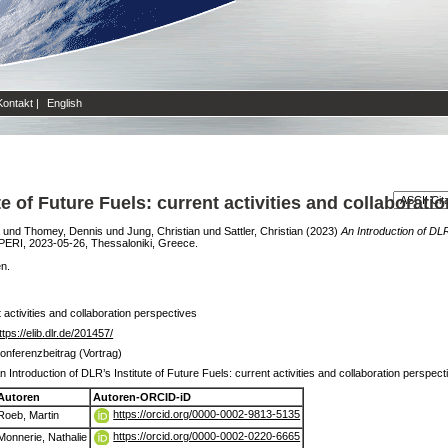
Kontakt
|
English
te of Future Fuels: current activities and collaborati
und
Thomey, Dennis
und
Jung, Christian
und
Sattler, Christian
(2023)
An Introduction of DLR’
RI, 2023-05-26, Thessaloniki, Greece.
en.
t activities and collaboration perspectives
ttps://elib.dlr.de/201457/
onferenzbeitrag (Vortrag)
n Introduction of DLR’s Institute of Future Fuels: current activities and collaboration perspect
Autoren
Autoren-ORCID-iD
https://orcid.org/0000-0002-9813-5135
Roeb, Martin
https://orcid.org/0000-0002-0220-6665
Monnerie, Nathalie