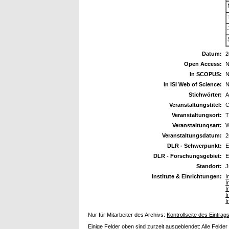
Datum:
2
Open Access:
N
In SCOPUS:
N
In ISI Web of Science:
N
Stichwörter:
A
Veranstaltungstitel:
C
Veranstaltungsort:
T
Veranstaltungsart:
W
Veranstaltungsdatum:
2
DLR - Schwerpunkt:
E
DLR - Forschungsgebiet:
E
Standort:
J
Institute & Einrichtungen:
I
I
I
I
I
Nur für Mitarbeiter des Archivs:
Kontrollseite des Eintrag
Einige Felder oben sind zurzeit ausgeblendet:
Alle Felder