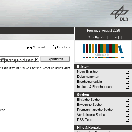
Freitag, 7. August 2026
Schriftgröße:
[-]
Text
[+]
Versenden
Drucken
on perspectives
Blättern
s Institute of Future Fuels: current activities and
Neue Einträge
Dokumentenart
Erscheinungsjahr
Institute & Einrichtungen
Suchen
Einfache Suche
Erweiterte Suche
Programmatische Suche
ives
Vordefinierte Suche
RSS-Feed
Hilfe & Kontakt