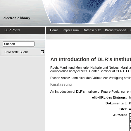
DLR Portal
Home
|
Impressum
|
Datenschutz
|
Barrierefreiheit
|
Erweiterte Suche
An Introduction of DLR’s Institu
Roeb, Martin
und
Monnerie, Nathalie
und
Neises, Martina
collaboration perspectives.
Center Seminar at CERTH-CPE
Dieses Archiv kann nicht den Volltext zur Verfügung stell
Kurzfassung
An Introduction of DLR’s Institute of Future Fuels: curren
elib-URL des Eintrags:
h
Dokumentart:
K
Titel:
A
Autoren: