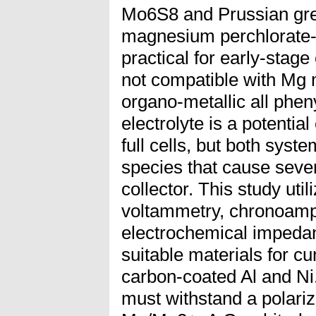
Mo6S8 and Prussian gr
magnesium perchlorate-b
practical for early-stag
not compatible with Mg 
organo-metallic all phe
electrolyte is a potenti
full cells, but both syst
species that cause sever
collector. This study uti
voltammetry, chronoamp
electrochemical impedan
suitable materials for cu
carbon-coated Al and Ni
must withstand a polariza