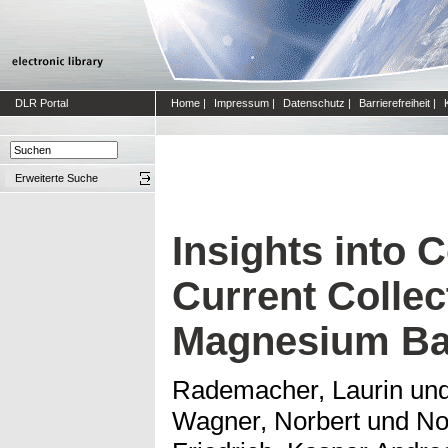
DLR Portal
Home
|
Impressum
|
Datenschutz
|
Barrierefreiheit
|
Erweiterte Suche
Insights into 
Current Collec
Magnesium Bat
Rademacher, Laurin
un
Wagner, Norbert
und
No