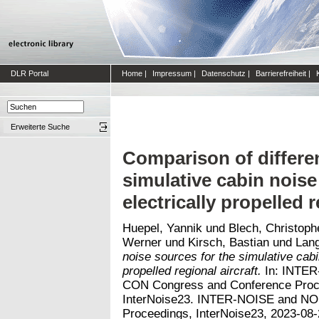
DLR Portal
Home
|
Impressum
|
Datenschutz
|
Barrierefreiheit
|
Erweiterte Suche
Comparison of differen
simulative cabin nois
electrically propelled r
Huepel, Yannik
und
Blech, Christoph
Werner
und
Kirsch, Bastian
und
Lang
noise sources for the simulative cab
propelled regional aircraft.
In: INTER
CON Congress and Conference Proce
InterNoise23. INTER-NOISE and N
Proceedings, InterNoise23, 2023-08-