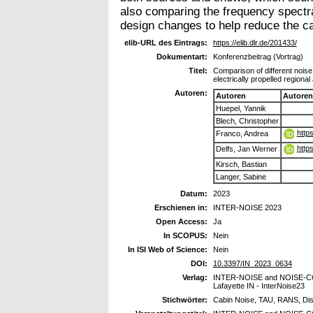
also comparing the frequency spectra
design changes to help reduce the ca
elib-URL des Eintrags:
https://elib.dlr.de/201433/
Dokumentart:
Konferenzbeitrag (Vortrag)
Titel:
Comparison of different noise
electrically propelled regional 
Autoren:
Autoren
Autoren
Huepel, Yannik
Blech, Christopher
http
Franco, Andrea
http
Delfs, Jan Werner
Kirsch, Bastian
Langer, Sabine
Datum:
2023
Erschienen in:
INTER-NOISE 2023
Open Access:
Ja
In SCOPUS:
Nein
In ISI Web of Science:
Nein
DOI:
10.3397/IN_2023_0634
Verlag:
INTER-NOISE and NOISE-CO
Lafayette IN - InterNoise23
Stichwörter:
Cabin Noise, TAU, RANS, Di