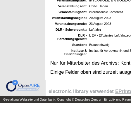
Veranstaltungstitel:
INTER-NOISE and NOISE-CON
Veranstaltungsort:
Chiba, Japan
Veranstaltungsart:
internationale Konferenz
Veranstaltungsbeginn:
20 August 2023
Veranstaltungsende:
23 August 2023
DLR - Schwerpunkt:
Luftfahrt
DLR -
L EV - Effizientes Luftfahrzeu
Forschungsgebiet:
Standort:
Braunschweig
Institute &
Institut für Aerodynamik und
Einrichtungen:
Nur für Mitarbeiter des Archivs:
Kont
Einige Felder oben sind zurzeit ausg
electronic library verwendet
EPrint
Gestaltung Webseite und Datenbank: Copyright © Deutsches Zentrum für Luft- und Raumfa