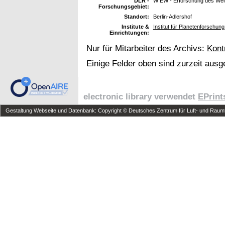
DLR -
W EW - Erforschung des Wel
Forschungsgebiet:
Standort:
Berlin-Adlershof
Institute &
Institut für Planetenforschun
Einrichtungen:
Nur für Mitarbeiter des Archivs:
Kont
Einige Felder oben sind zurzeit ausg
electronic library verwendet
EPrint
Gestaltung Webseite und Datenbank: Copyright © Deutsches Zentrum für Luft- und Raumfa