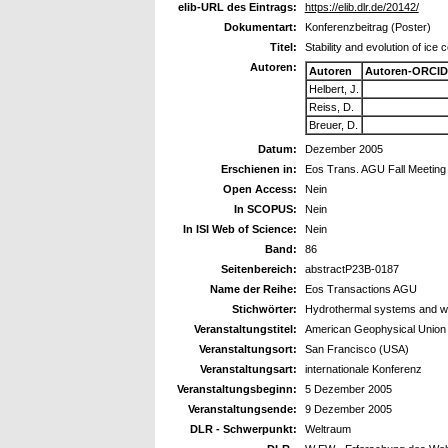
elib-URL des Eintrags:
https://elib.dlr.de/20142/
Dokumentart:
Konferenzbeitrag (Poster)
Titel:
Stability and evolution of ice
Autoren:
Autoren
Autoren-ORCID
Helbert, J.
Reiss, D.
Breuer, D.
Datum:
Dezember 2005
Erschienen in:
Eos Trans. AGU Fall Meeting 
Open Access:
Nein
In SCOPUS:
Nein
In ISI Web of Science:
Nein
Band:
86
Seitenbereich:
abstractP23B-0187
Name der Reihe:
Eos Transactions AGU
Stichwörter:
Hydrothermal systems and wea
Veranstaltungstitel:
American Geophysical Union 
Veranstaltungsort:
San Francisco (USA)
Veranstaltungsart:
internationale Konferenz
Veranstaltungsbeginn:
5 Dezember 2005
Veranstaltungsende:
9 Dezember 2005
DLR - Schwerpunkt:
Weltraum