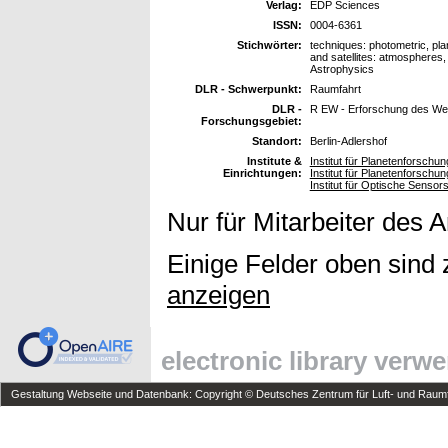
Verlag:
EDP Sciences
ISSN:
0004-6361
Stichwörter:
techniques: photometric, plane
and satellites: atmospheres, 
Astrophysics
DLR - Schwerpunkt:
Raumfahrt
DLR -
R EW - Erforschung des We
Forschungsgebiet:
Standort:
Berlin-Adlershof
Institute &
Institut für Planetenforsch
Einrichtungen:
Institut für Planetenforschu
Institut für Optische Senso
Nur für Mitarbeiter des 
Einige Felder oben sind 
anzeigen
electronic library verw
Gestaltung Webseite und Datenbank: Copyright © Deutsches Zentrum für Luft- und Raumfa