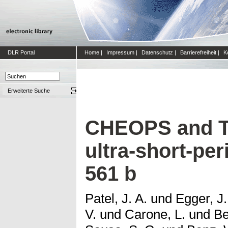
DLR Portal
Home
|
Impressum
|
Datenschutz
|
Barrierefreiheit
|
K
Erweiterte Suche
CHEOPS and TE
ultra-short-per
561 b
Patel, J. A.
und
Egger, J.
V.
und
Carone, L.
und
Be