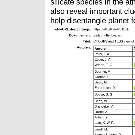
silicate species in the a
also reveal important clu
help disentangle planet 
elib-URL des Eintrags:
https://elib.dlr.de/201151/
Dokumentart:
Zeitschriftenbeitrag
Titel:
CHEOPS and TESS view of th
Autoren:
Autoren
Patel, J. A.
Egger, J. A.
Wilson, T. G.
Bourrier, V.
Carone, L.
Beck, M.
Ehrenreich, D.
Sousa, S. G.
Benz, W.
Brandeker, A.
Deline, A.
Alibert, Y.
Lam, K. W. F.
Lendl, M.
Alonso Sobrino, R.