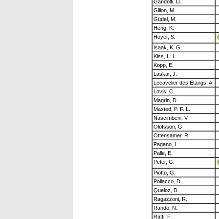
Gandolfi, D.
Gillon, M.
Güdel, M.
Heng, K.
Hoyer, S.
Isaak, K. G.
Kiss, L. L.
Kopp, E.
Laskar, J.
Lecavelier des Etangs, A.
Lovis, C.
Magrin, D.
Maxted, P. F. L.
Nascimbeni, V.
Olofsson, G.
Ottensamer, R.
Pagano, I.
Palle, E.
Peter, G.
Piotto, G.
Pollacco, D.
Queloz, D.
Ragazzoni, R.
Rando, N.
Ratti, F.