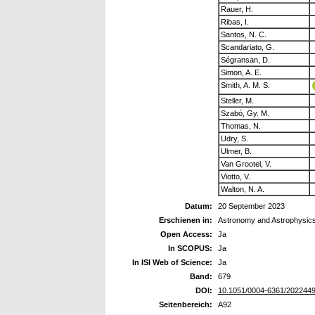
Rauer, H.
Ribas, I.
Santos, N. C.
Scandariato, G.
Ségransan, D.
Simon, A. E.
Smith, A. M. S.
Steller, M.
Szabó, Gy. M.
Thomas, N.
Udry, S.
Ulmer, B.
Van Grootel, V.
Viotto, V.
Walton, N. A.
Datum:
20 September 2023
Erschienen in:
Astronomy and Astrophysic
Open Access:
Ja
In SCOPUS:
Ja
In ISI Web of Science:
Ja
Band:
679
DOI:
10.1051/0004-6361/202244
Seitenbereich:
A92