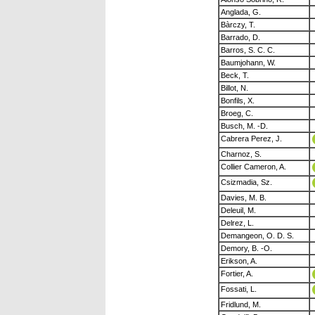
Anglada, G.
Bàrczy, T.
Barrado, D.
Barros, S. C. C.
Baumjohann, W.
Beck, T.
Billot, N.
Bonfils, X.
Broeg, C.
Busch, M. -D.
Cabrera Perez, J.
Charnoz, S.
Collier Cameron, A.
Csizmadia, Sz.
Davies, M. B.
Deleuil, M.
Delrez, L.
Demangeon, O. D. S.
Demory, B. -O.
Erikson, A.
Fortier, A.
Fossati, L.
Fridlund, M.