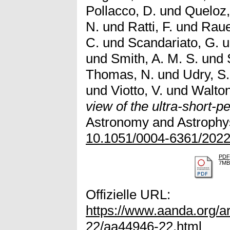
Pollacco, D.
und
Queloz,
N.
und
Ratti, F.
und
Raue
C.
und
Scandariato, G.
u
und
Smith, A. M. S.
und
Thomas, N.
und
Udry, S.
und
Viotto, V.
und
Walton
view of the ultra-short-p
Astronomy and Astrophys
10.1051/0004-6361/202
PDF
7MB
Offizielle URL:
https://www.aanda.org/ar
22/aa44946-22.html