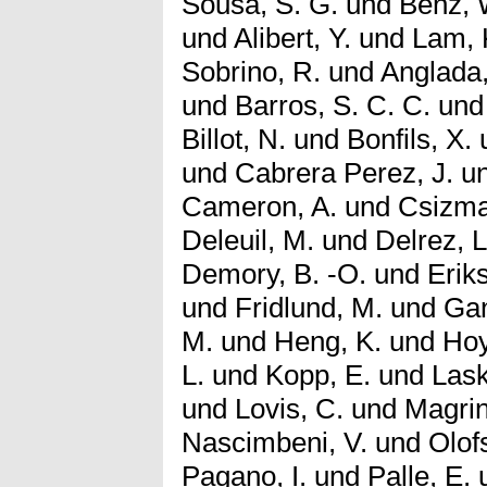
Sousa, S. G.
und
Benz, 
und
Alibert, Y.
und
Lam, 
Sobrino, R.
und
Anglada,
und
Barros, S. C. C.
un
Billot, N.
und
Bonfils, X.
und
Cabrera Perez, J.
u
Cameron, A.
und
Csizma
Deleuil, M.
und
Delrez, L
Demory, B. -O.
und
Erik
und
Fridlund, M.
und
Gan
M.
und
Heng, K.
und
Hoy
L.
und
Kopp, E.
und
Lask
und
Lovis, C.
und
Magrin
Nascimbeni, V.
und
Olof
Pagano, I.
und
Palle, E.