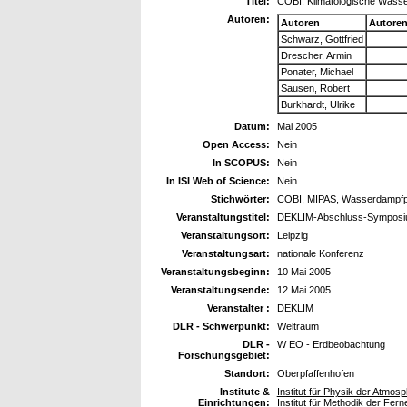
Titel:
COBI: Klimatologische Wasse
Autoren:
Autoren
Autore
Schwarz, Gottfried
Drescher, Armin
Ponater, Michael
Sausen, Robert
Burkhardt, Ulrike
Datum:
Mai 2005
Open Access:
Nein
In SCOPUS:
Nein
In ISI Web of Science:
Nein
Stichwörter:
COBI, MIPAS, Wasserdampfpr
Veranstaltungstitel:
DEKLIM-Abschluss-Sympos
Veranstaltungsort:
Leipzig
Veranstaltungsart:
nationale Konferenz
Veranstaltungsbeginn:
10 Mai 2005
Veranstaltungsende:
12 Mai 2005
Veranstalter :
DEKLIM
DLR - Schwerpunkt:
Weltraum
DLR -
W EO - Erdbeobachtung
Forschungsgebiet:
Standort:
Oberpfaffenhofen
Institute &
Institut für Physik der Atmos
Einrichtungen:
Institut für Methodik der Fer