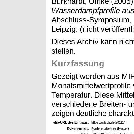
Burkhardt, Ulrike
(2005
Wasserdampfprofile au
Abschluss-Symposium, 
Leipzig. (nicht veröffentl
Dieses Archiv kann nicht
stellen.
Kurzfassung
Gezeigt werden aus MIP
Monatsmittelwertprofil
Temperatur. Diese Mittel
verschiedene Breiten- 
zeigen deutliche charak
elib-URL des Eintrags:
https://elib.dlr.de/20111/
Dokumentart:
Konferenzbeitrag (Poster)