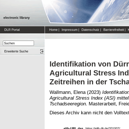
DLR Portal
Home
|
Impressum
|
Datenschutz
|
Barrierefreiheit
|
Erweiterte Suche
Identifikation von Dü
Agricultural Stress In
Zeitreihen in der Tsc
Wallmann, Elena
(2023)
Identifikati
Agricultural Stress Index (ASI) mitte
Tschadseeregion.
Masterarbeit, Freie
Dieses Archiv kann nicht den Volltext
elib-URL des
https://elib.dlr.de/201007/