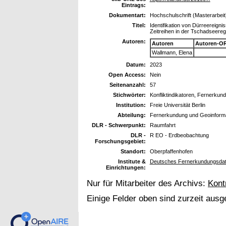
Eintrags:
Dokumentart:
Hochschulschrift (Masterarbeit
Titel:
Identifikation von Dürreereigni
Zeitreihen in der Tschadseereg
Autoren:
Autoren
Autoren-OR
Wallmann, Elena
Datum:
2023
Open Access:
Nein
Seitenanzahl:
57
Stichwörter:
Konfliktindikatoren, Fernerkund
Institution:
Freie Universität Berlin
Abteilung:
Fernerkundung und Geoinforma
DLR - Schwerpunkt:
Raumfahrt
DLR -
R EO - Erdbeobachtung
Forschungsgebiet:
Standort:
Oberpfaffenhofen
Institute &
Deutsches Fernerkundungsdaten
Einrichtungen:
Nur für Mitarbeiter des Archivs:
Kont
Einige Felder oben sind zurzeit ausg