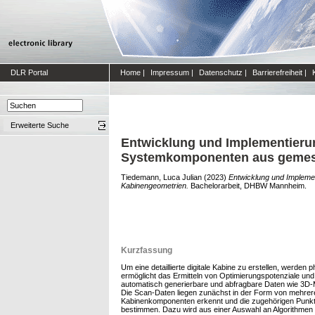
DLR Portal
Home
|
Impressum
|
Datenschutz
|
Barrierefreiheit
|
Erweiterte Suche
Entwicklung und Implementierun
Systemkomponenten aus gemess
Tiedemann, Luca Julian
(2023)
Entwicklung und Impleme
Kabinengeometrien.
Bachelorarbeit, DHBW Mannheim.
Kurzfassung
Um eine detaillierte digitale Kabine zu erstellen, werde
ermöglicht das Ermitteln von Optimierungspotenziale und
automatisch generierbare und abfragbare Daten wie 3D-
Die Scan-Daten liegen zunächst in der Form von mehreren
Kabinenkomponenten erkennt und die zugehörigen Punkte 
bestimmen. Dazu wird aus einer Auswahl an Algorithmen d