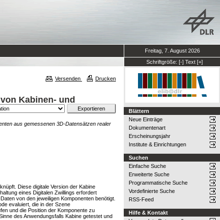
Freitag, 7. August 2026
Schriftgröße:
[-]
Text
[+]
Versenden
Drucken
 von Kabinen- und
Blättern
Neue Einträge
onenten aus gemessenen 3D-Datensätzen realer
Dokumentenart
Erscheinungsjahr
Institute & Einrichtungen
Suchen
Einfache Suche
Erweiterte Suche
Programmatische Suche
nüpft. Diese digitale Version der Kabine
Vordefinierte Suche
tung eines Digitalen Zwillings erfordert
Daten von den jeweiligen Komponenten benötigt.
RSS-Feed
e evaluiert, die in der Szene
fen und die Position der Komponente zu
Hilfe & Kontakt
 Sinne des Anwendungsfalls Kabine getestet und