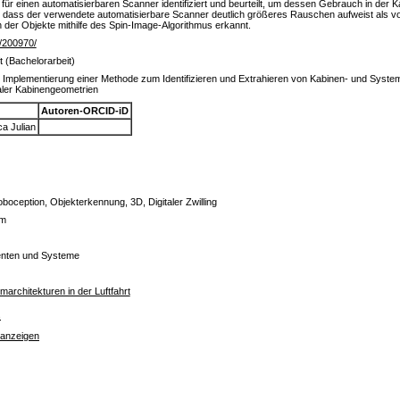
ür einen automatisierbaren Scanner identifiziert und beurteilt, um dessen Gebrauch in der
lt, dass der verwendete automatisierbare Scanner deutlich größeres Rauschen aufweist als
n der Objekte mithilfe des Spin-Image-Algorithmus erkannt.
de/200970/
 (Bachelorarbeit)
 Implementierung einer Methode zum Identifizieren und Extrahieren von Kabinen- und Sy
ler Kabinengeometrien
Autoren-ORCID-iD
a Julian
oception, Objekterkennung, 3D, Digitaler Zwilling
im
nten und Systeme
emarchitekturen in der Luftfahrt
s
 anzeigen