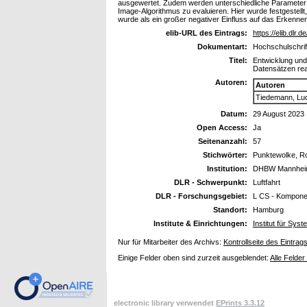
ausgewertet. Zudem werden unterschiedliche Parameter f
Image-Algorithmus zu evaluieren. Hier wurde festgestel
wurde als ein großer negativer Einfluss auf das Erkenne
elib-URL des Eintrags:
https://elib.dlr.
Dokumentart:
Hochschulschrift
Titel:
Entwicklung und
Datensätzen rea
Autoren:
Autoren
Tiedemann, Luc
Datum:
29 August 2023
Open Access:
Ja
Seitenanzahl:
57
Stichwörter:
Punktewolke, Rob
Institution:
DHBW Mannhe
DLR - Schwerpunkt:
Luftfahrt
DLR - Forschungsgebiet:
L CS - Kompone
Standort:
Hamburg
Institute & Einrichtungen:
Institut für Syst
Nur für Mitarbeiter des Archivs:
Kontrollseite des Eintrag
Einige Felder oben sind zurzeit ausgeblendet:
Alle Felder
electronic library verwendet
EPrints 3.3.12