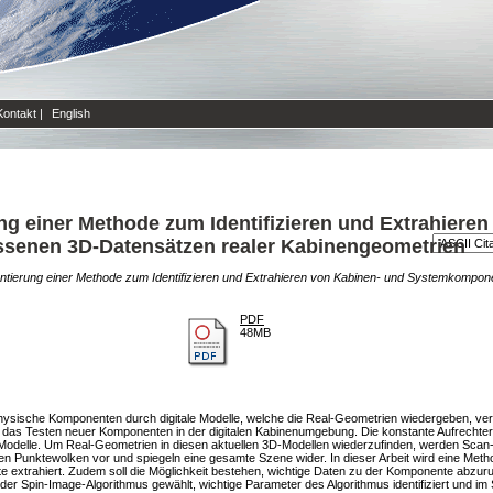
Kontakt
|
English
g einer Methode zum Identifizieren und Extrahieren
enen 3D-Datensätzen realer Kabinengeometrien
ntierung einer Methode zum Identifizieren und Extrahieren von Kabinen- und Systemkomp
PDF
48MB
n physische Komponenten durch digitale Modelle, welche die Real-Geometrien wiedergeben, verk
 das Testen neuer Komponenten in der digitalen Kabinenumgebung. Die konstante Aufrechterhal
Modelle. Um Real-Geometrien in diesen aktuellen 3D-Modellen wiederzufinden, werden Scan-
 Punktewolken vor und spiegeln eine gesamte Szene wider. In dieser Arbeit wird eine Method
extrahiert. Zudem soll die Möglichkeit bestehen, wichtige Daten zu der Komponente abzuru
er Spin-Image-Algorithmus gewählt, wichtige Parameter des Algorithmus identifiziert und im