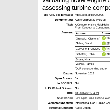
assessing turbine compo
elib-URL des Eintrags:
https://elib.dlr.de/200926/
Dokumentart:
Konferenzbeitrag (Vortrag)
Titel:
A Comprehensive Multifidelity
From Concept to Component
Autoren:
Autoren
Autor
ht
*
Grunwitz, Clemens
ht
Nelles, David
ht
Carvalho, Francisco
ht
Schöffler, Robin
Brose, Nina
Wehrel, Patrick
*
DLR corresponding author
Datum:
November 2023
Open Access:
Ja
In SCOPUS:
Nein
In ISI Web of Science:
Nein
DOI:
10.58114/bdxv-4521
Stichwörter:
Jet Engine, Gas Turbine, Axia
Veranstaltungstitel:
International Gas Turbine C
Veranstaltungsort:
Kyoto, Japan