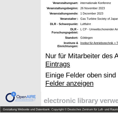
Veranstaltungsart:
internationale Konferenz
Veranstaltungsbeginn:
26 November 2023
Veranstaltungsende:
1 Dezember 2023
Veranstalter :
Gas Turbine Society of Japa
DLR - Schwerpunkt:
Luftfahrt
DLR -
L CP - Umweltschonender Ant
Forschungsgebiet:
Standort:
Göttingen
Institute &
Institut für Antriebstechnik > 
Einrichtungen:
Nur für Mitarbeiter des 
Eintrags
Einige Felder oben sind
Felder anzeigen
electronic library ver
Gestaltung Webseite und Datenbank: Copyright © Deutsches Zentrum für Luft- und Raumfa