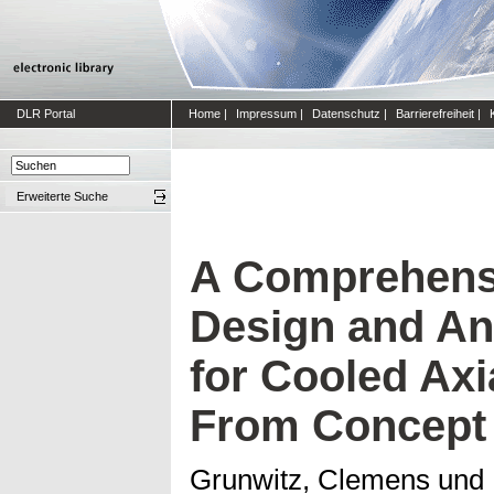
DLR Portal
Home
|
Impressum
|
Datenschutz
|
Barrierefreiheit
|
Erweiterte Suche
A Comprehensiv
Design and An
for Cooled Axi
From Concept
Grunwitz, Clemens
und