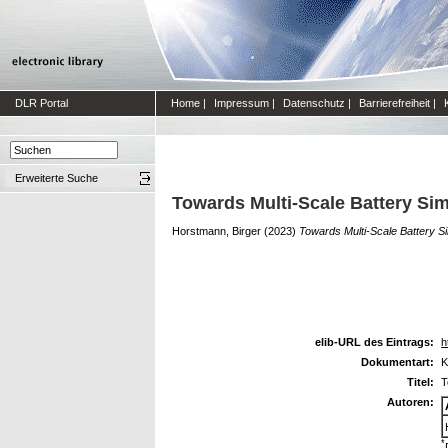
DLR Portal
Home
|
Impressum
|
Datenschutz
|
Barrierefreiheit
|
Erweiterte Suche
Towards Multi-Scale Battery S
Horstmann, Birger
(2023)
Towards Multi-Scale Battery 
elib-URL des Eintrags:
h
Dokumentart:
K
Titel:
T
Autoren:
*