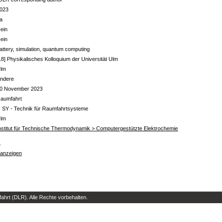
023
a
ein
ein
attery, simulation, quantum computing
18] Physikalisches Kolloquium der Universität Ulm
lm
ndere
0 November 2023
aumfahrt
 SY - Technik für Raumfahrtsysteme
lm
nstitut für Technische Thermodynamik > Computergestützte Elektrochemie
s
 anzeigen
hrt (DLR). Alle Rechte vorbehalten.