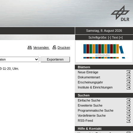
Samstag, 8. August 2026
Schriftgröße:
[-]
Text
[+]
Versenden
Drucken
Blättern
3-11-20, Ulm.
Neue Einträge
Dokumentenart
Erscheinungsjahr
Institute & Einrichtungen
Suchen
Einfache Suche
Erweiterte Suche
Programmatische Suche
Vordefinierte Suche
RSS-Feed
Hilfe & Kontakt