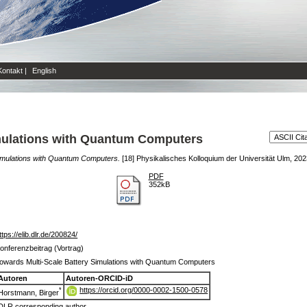
Kontakt
|
English
imulations with Quantum Computers
Simulations with Quantum Computers.
[18] Physikalisches Kolloquium der Universität Ulm, 202
PDF
352kB
ttps://elib.dlr.de/200824/
onferenzbeitrag (Vortrag)
owards Multi-Scale Battery Simulations with Quantum Computers
Autoren
Autoren-ORCID-iD
https://orcid.org/0000-0002-1500-0578
*
Horstmann, Birger
DLR corresponding author