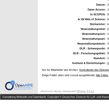
Datum:
2
Open Access:
J
In SCOPUS:
N
In ISI Web of Science:
N
Stichwörter:
b
Veranstaltungstitel:
[
Veranstaltungsort:
U
Veranstaltungsart:
A
Veranstaltungsdatum:
2
DLR - Schwerpunkt:
R
DLR - Forschungsgebiet:
R
Standort:
U
Institute & Einrichtungen:
I
Nur für Mitarbeiter des Archivs:
Kontrollseite des Eintrag
Einige Felder oben sind zurzeit ausgeblendet:
Alle Felder
electronic library verwendet
EPrints 3.3.12
Gestaltung Webseite und Datenbank: Copyright © Deutsches Zentrum für Luft- und Raumfa