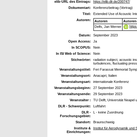
elib-URL des Eintrags:
https://elib.dlr.de/200747/
Dokumentart:
Konferenzbeitrag (Vortrag)
Titel:
Extended Use of Acoustic Int
Autoren:
Autoren
Autoren
https
Delfs, Jan Werner
Datum:
September 2023
Open Access:
Ja
In SCOPUS:
Nein
In ISI Web of Science:
Nein
Stichwörter:
radiation subject, acoustic ins
turbulences, fluctuating pres
Veranstaltungstitel:
Feri Farassat Memorial Symp
Veranstaltungsort:
Anacapri, Italien
Veranstaltungsart:
internationale Konferenz
Veranstaltungsbeginn:
27 September 2023
Veranstaltungsende:
29 September 2023
Veranstalter :
TU Delft, Universität Neapel
DLR - Schwerpunkt:
Luftfahrt
DLR -
L - keine Zuordnung
Forschungsgebiet:
Standort:
Braunschweig
Institute &
Institut für Aerodynamik und
Einrichtungen: