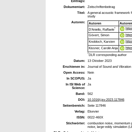
Eintrags:
Dokumentart:
Zeitschriftenbeitrag
Titel:
A general acoustic framework f
study
Autoren:
Autoren
Autore
http
*
D'Aniello, Raffaele
http
Gövert, Simon
http
Knobloch, Karsten
http
Kissner, Carolin Anja
*
DLR corresponding author
Datum:
13 Oktober 2023
Erschienen in:
Journal of Sound and Vibration
Open Access:
Nein
In SCOPUS:
Ja
In ISI Web of
Ja
Science:
Band:
562
DOI:
10.1016/j.jsv.2023.117846
Seitenbereich:
Seite 117846
Verlag:
Elsevier
ISSN:
0022-460X
Stichwörter:
combustion noise, momentum pot
noise, large-eddy simulation (