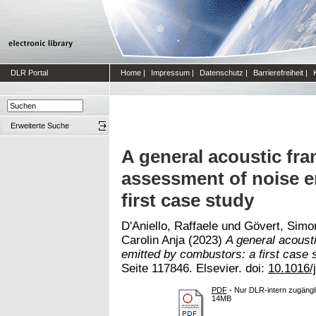
DLR Portal
Home
|
Impressum
|
Datenschutz
|
Barrierefreiheit
|
Erweiterte Suche
A general acoustic fr
assessment of noise e
first case study
D'Aniello, Raffaele
und
Gövert, Simo
Carolin Anja
(2023)
A general acoust
emitted by combustors: a first case 
Seite 117846. Elsevier. doi:
10.1016/
PDF
- Nur DLR-intern zugängli
14MB