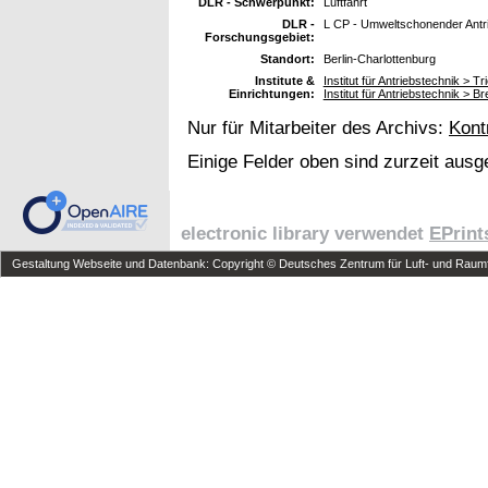
DLR - Schwerpunkt:
Luftfahrt
DLR -
L CP - Umweltschonender Antr
Forschungsgebiet:
Standort:
Berlin-Charlottenburg
Institute &
Institut für Antriebstechnik > 
Einrichtungen:
Institut für Antriebstechnik >
Nur für Mitarbeiter des Archivs:
Kont
Einige Felder oben sind zurzeit ausg
electronic library verwendet
EPrint
Gestaltung Webseite und Datenbank: Copyright © Deutsches Zentrum für Luft- und Raumfa