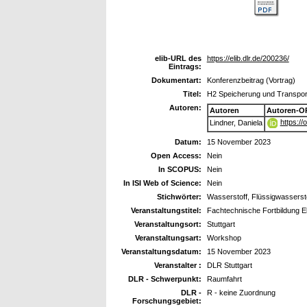
elib-URL des
https://elib.dlr.de/200236/
Eintrags:
Dokumentart:
Konferenzbeitrag (Vortrag)
Titel:
H2 Speicherung und Transpor
Autoren:
Autoren
Autoren-O
https:/
Lindner, Daniela
Datum:
15 November 2023
Open Access:
Nein
In SCOPUS:
Nein
In ISI Web of Science:
Nein
Stichwörter:
Wasserstoff, Flüssigwasserst
Veranstaltungstitel:
Fachtechnische Fortbildung El
Veranstaltungsort:
Stuttgart
Veranstaltungsart:
Workshop
Veranstaltungsdatum:
15 November 2023
Veranstalter :
DLR Stuttgart
DLR - Schwerpunkt:
Raumfahrt
DLR -
R - keine Zuordnung
Forschungsgebiet: