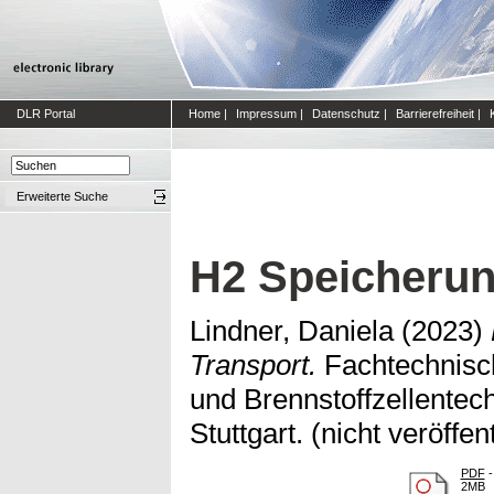
DLR Portal
Home
|
Impressum
|
Datenschutz
|
Barrierefreiheit
|
Erweiterte Suche
H2 Speicherun
Lindner, Daniela
(2023)
Transport.
Fachtechnisch
und Brennstoffzellentec
Stuttgart. (nicht veröffent
PDF
-
2MB