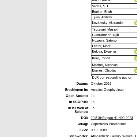
Vadas, S. L.
Becker, Erich
Tjulin, Anders
Kozlovsky, Alexander
Tsutsumi, Masaki
Gulbrandsen, Njål
Nozawa, Satonori
Lester, Mark
Belova, Evgenia
Kero, Johan
Mitchell, Nicholas
Borries, Claudia
*
DLR corresponding author
Datum:
Oktober 2023
Erschienen in:
Annales Geophysicae
Open Access:
Ja
In SCOPUS:
Ja
In ISI Web of
Ja
Science:
DOI:
10.5194/angeo-41-409-2023
Verlag:
Copernicus Publications
ISSN:
0992-7689
Stichwörter:
Atmospheric Gravity Waves, Tr