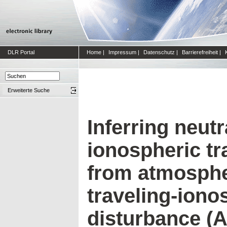
DLR Portal
Home
|
Impressum
|
Datenschutz
|
Barrierefreiheit
|
Erweiterte Suche
Inferring neutr
ionospheric tr
from atmosphe
traveling-iono
disturbance (