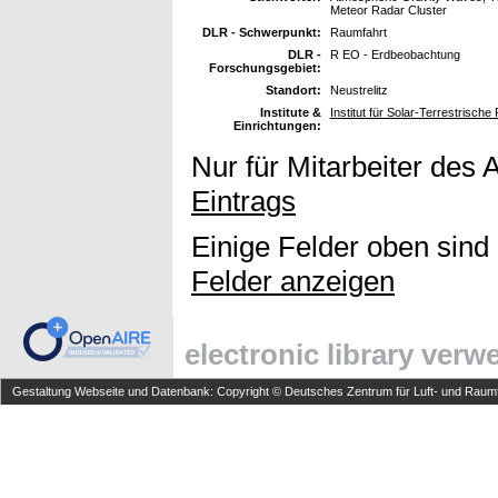
Meteor Radar Cluster
DLR - Schwerpunkt:
Raumfahrt
DLR -
R EO - Erdbeobachtung
Forschungsgebiet:
Standort:
Neustrelitz
Institute &
Institut für Solar-Terrestrisc
Einrichtungen:
Nur für Mitarbeiter des 
Eintrags
Einige Felder oben sind
Felder anzeigen
electronic library ver
Gestaltung Webseite und Datenbank: Copyright © Deutsches Zentrum für Luft- und Raumfa