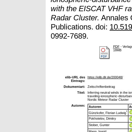
with the EISCAT VHF ra
Radar Cluster.
Annales 
Publications. doi:
10.51
0992-7689.
PDF
- Verlag
18MB
elib-URL des
https://elib.dlr.de/200048/
Eintrags:
Dokumentart:
Zeitschriftenbeitrag
Titel:
Inferring neutral winds in the 
traveling-ionospheric-disturb
Nordic Meteor Radar Cluster
Autoren:
Autoren
A
*
Günzkofer, Florian Ludwig
Pokhotelov, Dimitry
Stober, Gunter
Mann, Ingrid