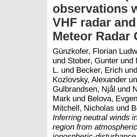
observations 
VHF radar and
Meteor Radar 
Günzkofer, Florian Ludw
und
Stober, Gunter
und
L.
und
Becker, Erich
un
Kozlovsky, Alexander
u
Gulbrandsen, Njål
und
N
Mark
und
Belova, Evgen
Mitchell, Nicholas
und
B
Inferring neutral winds i
region from atmospheric
ionospheric-disturbanc