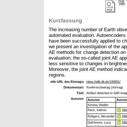
PDF
-
1MB
Kurzfassung
The increasing number of Earth obse
automated evaluation. Autoencoders 
have been successfully applied to ch
we present an investigation of the app
AE methods for change detection on 
evaluation, the so-called joint AE a
less sensitive to changes in brightne
Moreover, the joint AE method indica
regions.
elib-URL des Eintrags:
https://elib.dlr.de/199891/
Dokumentart:
Konferenzbeitrag (Vortrag)
Titel:
Artifact detection in SAR ima
Autoren:
Autoren
Autore
Koslow, Wadim
htt
Rack, Kathrin
htt
Rüttgers, Alexander
htt
Dell Amore, Luca