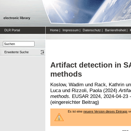
DLR Portal
Home
|
Impressum
|
Datenschutz
|
Barrierefreiheit
|
Erweiterte Suche
Artifact detection in 
methods
Koslow, Wadim
und
Rack, Kathrin
u
Luca
und
Rizzoli, Paola
(2024)
Artif
methods.
EUSAR 2024, 2024-04-23 -
(eingereichter Beitrag)
Es ist eine
neuere Version dieses Eintrags
ve