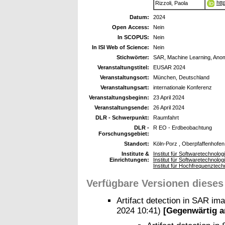
htt
Rizzoli, Paola
Datum:
2024
Open Access:
Nein
In SCOPUS:
Nein
In ISI Web of Science:
Nein
Stichwörter:
SAR, Machine Learning, Anom
Veranstaltungstitel:
EUSAR 2024
Veranstaltungsort:
München, Deutschland
Veranstaltungsart:
internationale Konferenz
Veranstaltungsbeginn:
23 April 2024
Veranstaltungsende:
26 April 2024
DLR - Schwerpunkt:
Raumfahrt
DLR -
R EO - Erdbeobachtung
Forschungsgebiet:
Standort:
Köln-Porz , Oberpfaffenhofen
Institute &
Institut für Softwaretechnol
Einrichtungen:
Institut für Softwaretechnolog
Institut für Hochfrequenzte
Verfügbare Versionen dieses
Artifact detection in SAR im
2024 10:41)
[Gegenwärtig a