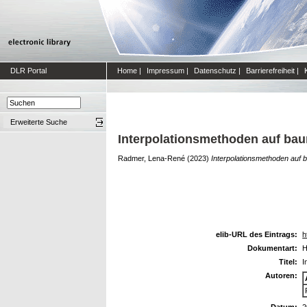
DLR Portal
Home
|
Impressum
|
Datenschutz
|
Barrierefreiheit
|
Erweiterte Suche
Interpolationsmethoden auf bau
Radmer, Lena-René
(2023)
Interpolationsmethoden auf 
elib-URL des Eintrags:
h
Dokumentart:
H
Titel:
I
Autoren:
Datum:
2