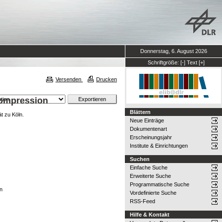
Donnerstag, 6. August 2026
Schriftgröße:
[-]
Text
[+]
Versenden
Drucken
kompression
Blättern
t zu Köln.
Neue Einträge
Dokumentenart
Erscheinungsjahr
Institute & Einrichtungen
Suchen
Einfache Suche
Erweiterte Suche
Programmatische Suche
on
Vordefinierte Suche
RSS-Feed
Hilfe & Kontakt