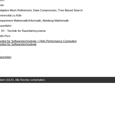
ein
daptive Mesh Refinement, Data Compression, Tree-Based Search
niversität zu Köln
epartment Mathematik/Informatik, Abteilung Mathematik
aumfahrt
 SY - Technik für Raumfahrtsysteme
öln-Porz
nstitut für Softwaretechnologie > High-Performance Computing
nstitut für Softwaretechnologie
s
 anzeigen
hrt (DLR). Alle Rechte vorbehalten.