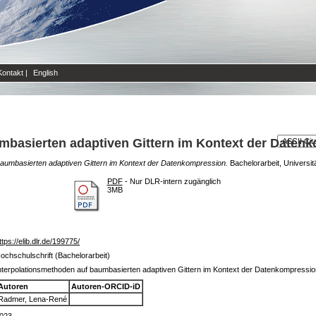
Kontakt
|
English
mbasierten adaptiven Gittern im Kontext der Daten
baumbasierten adaptiven Gittern im Kontext der Datenkompression.
Bachelorarbeit, Universitä
PDF
- Nur DLR-intern zugänglich
3MB
ttps://elib.dlr.de/199775/
ochschulschrift (Bachelorarbeit)
nterpolationsmethoden auf baumbasierten adaptiven Gittern im Kontext der Datenkompressi
Autoren
Autoren-ORCID-iD
Radmer, Lena-René
023