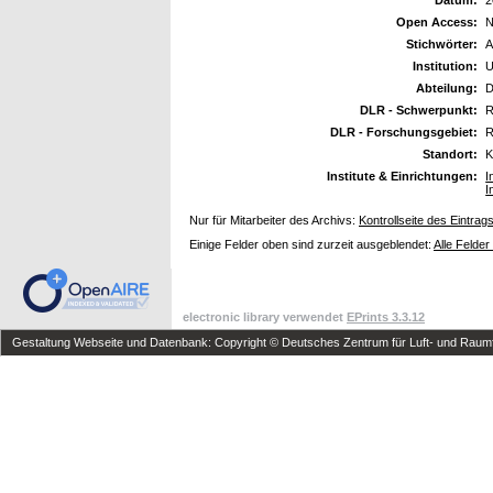
Open Access:
N
Stichwörter:
A
Institution:
U
Abteilung:
D
DLR - Schwerpunkt:
R
DLR - Forschungsgebiet:
R
Standort:
K
Institute & Einrichtungen:
I
I
Nur für Mitarbeiter des Archivs:
Kontrollseite des Eintrag
Einige Felder oben sind zurzeit ausgeblendet:
Alle Felder
electronic library verwendet
EPrints 3.3.12
Gestaltung Webseite und Datenbank: Copyright © Deutsches Zentrum für Luft- und Raumfa