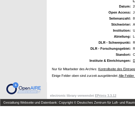
Datum:
2
Open Access:
J
Seitenanzahl:
8
Stichwörter:
A
Institution:
U
Abteilung:
L
DLR - Schwerpunkt:
R
DLR - Forschungsgebiet:
R
Standort:
O
Institute & Einrichtungen:
D
Nur für Mitarbeiter des Archivs:
Kontrollseite des Eintrag
Einige Felder oben sind zurzeit ausgeblendet:
Alle Felder
electronic library verwendet
EPrints 3.3.12
Gestaltung Webseite und Datenbank: Copyright © Deutsches Zentrum für Luft- und Raumfa