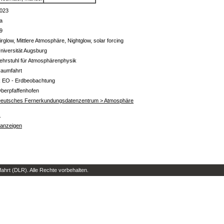
023
a
9
irglow, Mittlere Atmosphäre, Nightglow, solar forcing
niversität Augsburg
ehrstuhl für Atmosphärenphysik
aumfahrt
 EO - Erdbeobachtung
berpfaffenhofen
eutsches Fernerkundungsdatenzentrum > Atmosphäre
s
 anzeigen
hrt (DLR). Alle Rechte vorbehalten.