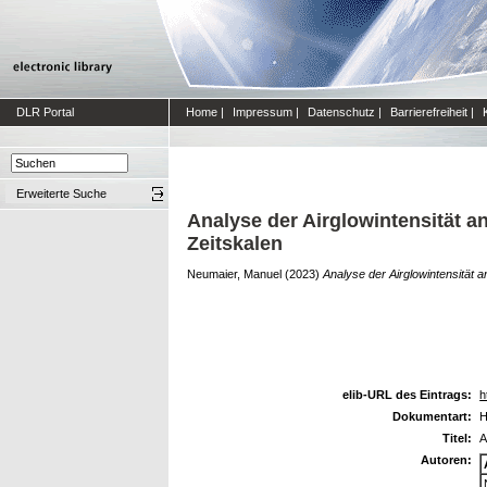
DLR Portal
Home
|
Impressum
|
Datenschutz
|
Barrierefreiheit
|
Erweiterte Suche
Analyse der Airglowintensität 
Zeitskalen
Neumaier, Manuel
(2023)
Analyse der Airglowintensität 
elib-URL des Eintrags:
h
Dokumentart:
H
Titel:
A
Autoren: