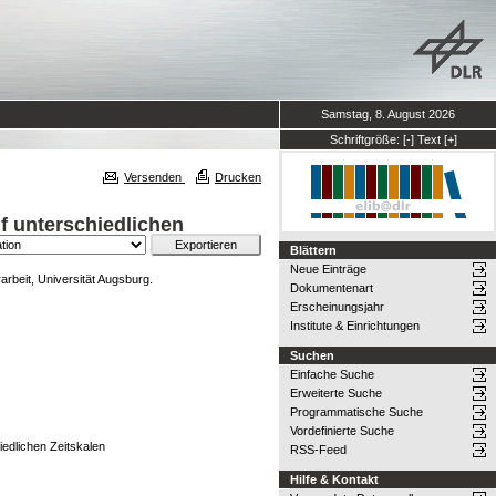
Samstag, 8. August 2026
Schriftgröße:
[-]
Text
[+]
Versenden
Drucken
f unterschiedlichen
Blättern
Neue Einträge
rbeit, Universität Augsburg.
Dokumentenart
Erscheinungsjahr
Institute & Einrichtungen
Suchen
Einfache Suche
Erweiterte Suche
Programmatische Suche
Vordefinierte Suche
iedlichen Zeitskalen
RSS-Feed
Hilfe & Kontakt