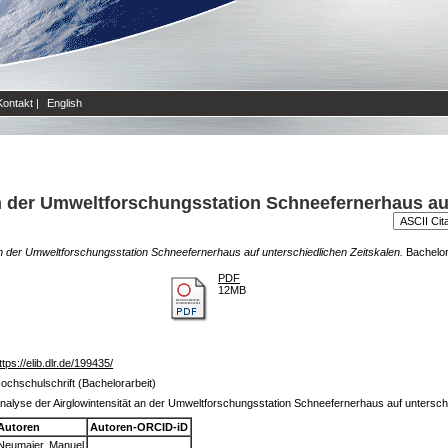
Kontakt
|
English
an der Umweltforschungsstation Schneefernerhaus au
an der Umweltforschungsstation Schneefernerhaus auf unterschiedlichen Zeitskalen.
Bachelora
PDF
12MB
ttps://elib.dlr.de/199435/
ochschulschrift (Bachelorarbeit)
nalyse der Airglowintensität an der Umweltforschungsstation Schneefernerhaus auf untersch
Autoren
Autoren-ORCID-iD
Neumaier, Manuel