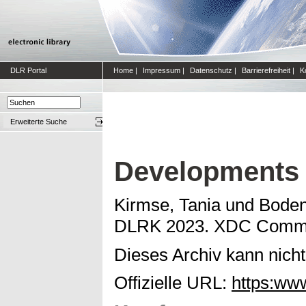
DLR Portal
Home
|
Impressum
|
Datenschutz
|
Barrierefreiheit
|
K
Erweiterte Suche
Developments o
Kirmse, Tania
und
Boden,
DLRK 2023. XDC Common 
Dieses Archiv kann nicht 
Offizielle URL:
https:ww