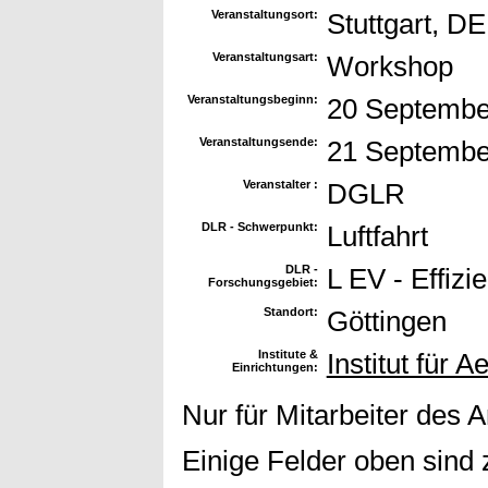
Veranstaltungsort:
Stuttgart, DE
Veranstaltungsart:
Workshop
Veranstaltungsbeginn:
20 Septembe
Veranstaltungsende:
21 Septembe
Veranstalter :
DGLR
DLR - Schwerpunkt:
Luftfahrt
DLR -
L EV - Effizi
Forschungsgebiet:
Standort:
Göttingen
Institute &
Institut für
Einrichtungen:
Nur für Mitarbeiter des 
Einige Felder oben sind 