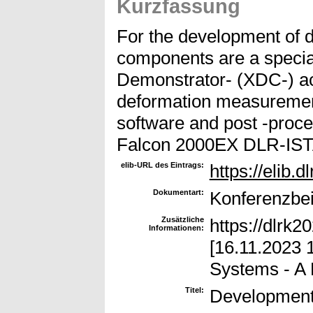
Kurzfassung
For the development of d
components are a special
Demonstrator- (XDC-) act
deformation measurements
software and post -proc
Falcon 2000EX DLR-IS
elib-URL des Eintrags:
https://elib.d
Dokumentart:
Konferenzbei
Zusätzliche
https://dlrk
Informationen:
[‎16.‎11.‎202
Systems - A 
Titel:
Developments