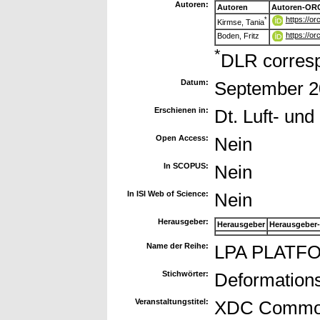
Autoren:
Autoren
Autoren-ORC
https://o
*
Kirmse, Tania
https://o
Boden, Fritz
*
DLR corresp
Datum:
September 2
Erschienen in:
Dt. Luft- u
Open Access:
Nein
In SCOPUS:
Nein
In ISI Web of Science:
Nein
Herausgeber:
Herausgeber
Herausgeber
Name der Reihe:
LPA PLATFOR
Stichwörter:
Deformations
Veranstaltungstitel:
XDC Common 