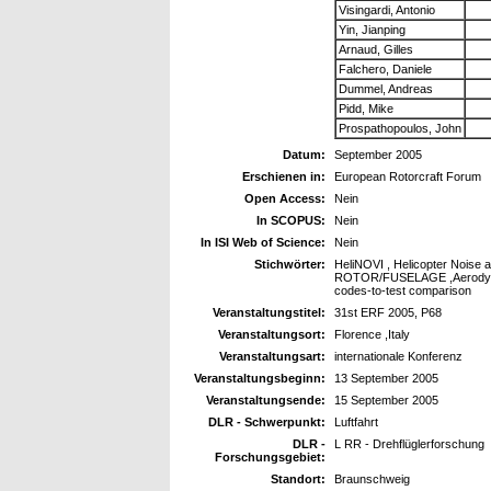
Visingardi, Antonio
Yin, Jianping
Arnaud, Gilles
Falchero, Daniele
Dummel, Andreas
Pidd, Mike
Prospathopoulos, John
Datum:
September 2005
Erschienen in:
European Rotorcraft Forum
Open Access:
Nein
In SCOPUS:
Nein
In ISI Web of Science:
Nein
Stichwörter:
HeliNOVI , Helicopter Nois
ROTOR/FUSELAGE ,Aerodynami
codes-to-test comparison
Veranstaltungstitel:
31st ERF 2005, P68
Veranstaltungsort:
Florence ,Italy
Veranstaltungsart:
internationale Konferenz
Veranstaltungsbeginn:
13 September 2005
Veranstaltungsende:
15 September 2005
DLR - Schwerpunkt:
Luftfahrt
DLR -
L RR - Drehflüglerforschung
Forschungsgebiet:
Standort:
Braunschweig