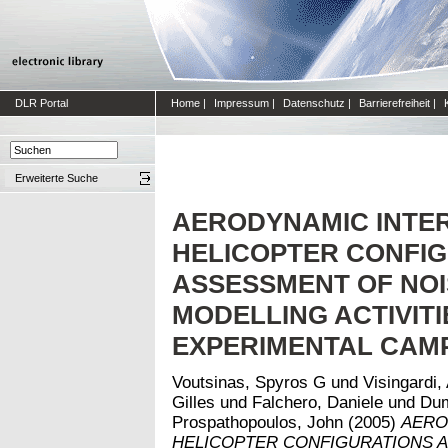
DLR Portal
Home
|
Impressum
|
Datenschutz
|
Barrierefreiheit
|
Erweiterte Suche
AERODYNAMIC INTER
HELICOPTER CONFI
ASSESSMENT OF NOI
MODELLING ACTIVITI
EXPERIMENTAL CAM
Voutsinas, Spyros G
und
Visingardi,
Gilles
und
Falchero, Daniele
und
Dum
Prospathopoulos, John
(2005)
AERO
HELICOPTER CONFIGURATIONS A