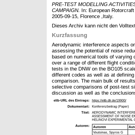
PRE-TEST MODELLING ACTIVITIE
CAMPAIGN.
In: European Rotorcraft
2005-09-15, Florence ,Italy.
Dieses Archiv kann nicht den Volltext
Kurzfassung
Aerodynamic interference aspects on f
assessing the potential of noise redu
based on numerical tools of varying
over a range of different flight condi
tests in the DNW on the BO105 scale
different codes as well as at defining
comparison. The main bulk of results
selective comparisons of post-test 
discussion as well as the conclusions
elib-URL des Eintrags:
https://elib.dlr.de/19900/
Dokumentart:
Konferenzbeitrag (Paper)
Titel:
AERODYNAMIC INTERFERE
ASSESSMENT OF NOISE EM
HELINOVI EXPERIMENTAL
Autoren:
Autoren
Aut
Voutsinas, Spyros G