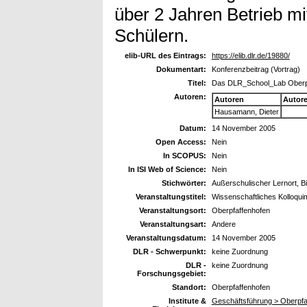
über 2 Jahren Betrieb m
Schülern.
elib-URL des Eintrags:
https://elib.dlr.de/19880/
Dokumentart:
Konferenzbeitrag (Vortrag)
Titel:
Das DLR_School_Lab Oberpfa
Autoren:
Autoren
Autor
Hausamann, Dieter
Datum:
14 November 2005
Open Access:
Nein
In SCOPUS:
Nein
In ISI Web of Science:
Nein
Stichwörter:
Außerschulischer Lernort, 
Veranstaltungstitel:
Wissenschaftliches Kolloqui
Veranstaltungsort:
Oberpfaffenhofen
Veranstaltungsart:
Andere
Veranstaltungsdatum:
14 November 2005
DLR - Schwerpunkt:
keine Zuordnung
DLR -
keine Zuordnung
Forschungsgebiet:
Standort:
Oberpfaffenhofen
Institute &
Geschäftsführung > Oberpfa