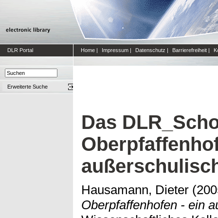
DLR Portal
Home
|
Impressum
|
Datenschutz
|
Barrierefreiheit
|
K
Erweiterte Suche
Das DLR_Scho
Oberpfaffenhof
außerschulisch
Hausamann, Dieter
(200
Oberpfaffenhofen - ein a