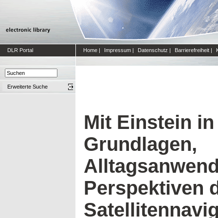
DLR Portal
Home
|
Impressum
|
Datenschutz
|
Barrierefreiheit
|
Erweiterte Suche
Mit Einstein i
Grundlagen,
Alltagsanwen
Perspektiven 
Satellitennavi