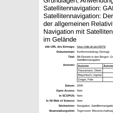
Grundlagen, Anwendunge
Satellitennavigation: GA
Satellitennavigation: De
der allgemeinen Relativi
Navigation mit Satellit
im Gelände
elib-URL des Eintrags:
https://elib.dlr.de/19879/
Dokumentart:
Konferenzbeitrag (Vortrag)
Titel:
Mit Einstein in den Bergen: 
Satellitennavigation
Autoren:
Autoren
Autore
Hausamann, Dieter
Mayerbuch, Ingmar
Geiger, Felix
Datum:
2005
Open Access:
Nein
In SCOPUS:
Nein
In ISI Web of Science:
Nein
Stichwörter:
Navigation, Satellitennavigatio
Veranstaltungstitel:
Tegernseer Wissenschaftsta