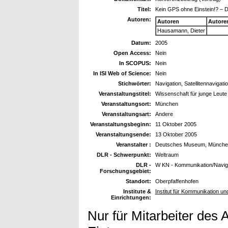
Titel:
Kein GPS ohne Einstein!? – Die
Autoren:
Autoren
Autore
Hausamann, Dieter
Datum:
2005
Open Access:
Nein
In SCOPUS:
Nein
In ISI Web of Science:
Nein
Stichwörter:
Navigation, Satellitennavigatio
Veranstaltungstitel:
Wissenschaft für junge Leute
Veranstaltungsort:
München
Veranstaltungsart:
Andere
Veranstaltungsbeginn:
11 Oktober 2005
Veranstaltungsende:
13 Oktober 2005
Veranstalter :
Deutsches Museum, Münche
DLR - Schwerpunkt:
Weltraum
DLR -
W KN - Kommunikation/Navig
Forschungsgebiet:
Standort:
Oberpfaffenhofen
Institute &
Institut für Kommunikation un
Einrichtungen:
Nur für Mitarbeiter des 