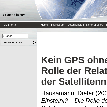
DLR Portal
Home
|
Impressum
|
Datenschutz
|
Barrierefreiheit
|
Erweiterte Suche
Kein GPS ohne
Rolle der Relat
der Satelliten
Hausamann, Dieter
(20
Einstein!? – Die Rolle de