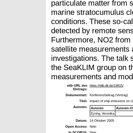
particulate matter from 
marine stratocumulus cl
conditions. These so-cal
detected by remote sens
Furthermore, NO2 from 
satellite measurements a
investigations. The talk
the SeaKLIM group on the
measurements and model
elib-URL des
https://elib.dlr.de/19815/
Eintrags:
Dokumentart:
Konferenzbeitrag (Vortrag)
Titel:
Impact of ship emissions on c
Autoren:
Autoren
Autoren-O
Eyring, Veronika
Datum:
14 Oktober 2005
Open Access:
Nein
In SCOPUS:
Nein