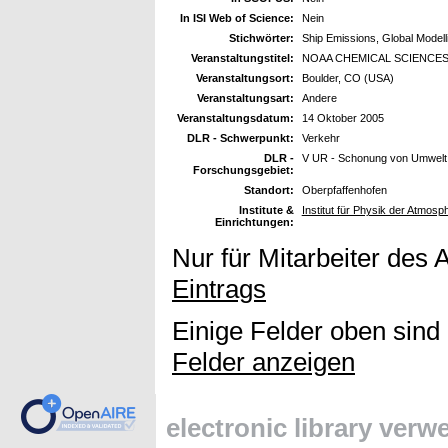
In ISI Web of Science:
Nein
Stichwörter:
Ship Emissions, Global Modell
Veranstaltungstitel:
NOAA CHEMICAL SCIENCES
Veranstaltungsort:
Boulder, CO (USA)
Veranstaltungsart:
Andere
Veranstaltungsdatum:
14 Oktober 2005
DLR - Schwerpunkt:
Verkehr
DLR -
V UR - Schonung von Umwelt
Forschungsgebiet:
Standort:
Oberpfaffenhofen
Institute &
Institut für Physik der Atmo
Einrichtungen:
Nur für Mitarbeiter des 
Eintrags
Einige Felder oben sind
Felder anzeigen
electronic library ver