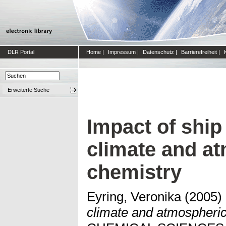
DLR Portal
Home
|
Impressum
|
Datenschutz
|
Barrierefreiheit
|
Erweiterte Suche
Impact of ship
climate and a
chemistry
Eyring, Veronika
(2005)
climate and atmospheric