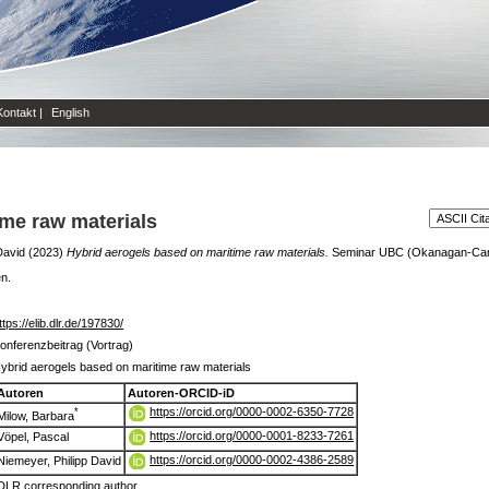
Kontakt
|
English
ime raw materials
David
(2023)
Hybrid aerogels based on maritime raw materials.
Seminar UBC (Okanagan-Camp
en.
ttps://elib.dlr.de/197830/
onferenzbeitrag (Vortrag)
ybrid aerogels based on maritime raw materials
Autoren
Autoren-ORCID-iD
https://orcid.org/0000-0002-6350-7728
*
Milow, Barbara
https://orcid.org/0000-0001-8233-7261
Vöpel, Pascal
https://orcid.org/0000-0002-4386-2589
Niemeyer, Philipp David
DLR corresponding author