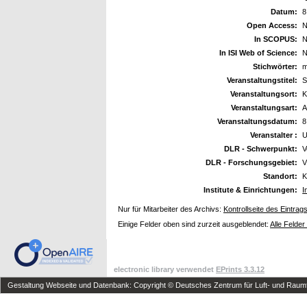
Datum:
8
Open Access:
N
In SCOPUS:
N
In ISI Web of Science:
N
Stichwörter:
m
Veranstaltungstitel:
S
Veranstaltungsort:
K
Veranstaltungsart:
A
Veranstaltungsdatum:
8
Veranstalter :
U
DLR - Schwerpunkt:
V
DLR - Forschungsgebiet:
V
Standort:
K
Institute & Einrichtungen:
I
Nur für Mitarbeiter des Archivs:
Kontrollseite des Eintrag
Einige Felder oben sind zurzeit ausgeblendet:
Alle Felder
electronic library verwendet
EPrints 3.3.12
Gestaltung Webseite und Datenbank: Copyright © Deutsches Zentrum für Luft- und Raumfa