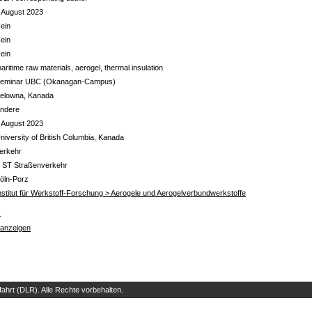
 August 2023
ein
ein
ein
aritime raw materials, aerogel, thermal insulation
eminar UBC (Okanagan-Campus)
elowna, Kanada
ndere
 August 2023
niversity of British Columbia, Kanada
erkehr
 ST Straßenverkehr
öln-Porz
nstitut für Werkstoff-Forschung > Aerogele und Aerogelverbundwerkstoffe
s
 anzeigen
hrt (DLR). Alle Rechte vorbehalten.