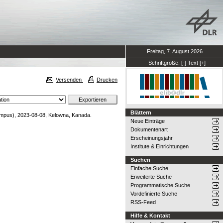
Freitag, 7. August 2026
Schriftgröße:
[-]
Text
[+]
Versenden
Drucken
Blättern
us), 2023-08-08, Kelowna, Kanada.
Neue Einträge
Dokumentenart
Erscheinungsjahr
Institute & Einrichtungen
Suchen
Einfache Suche
Erweiterte Suche
Programmatische Suche
Vordefinierte Suche
RSS-Feed
Hilfe & Kontakt