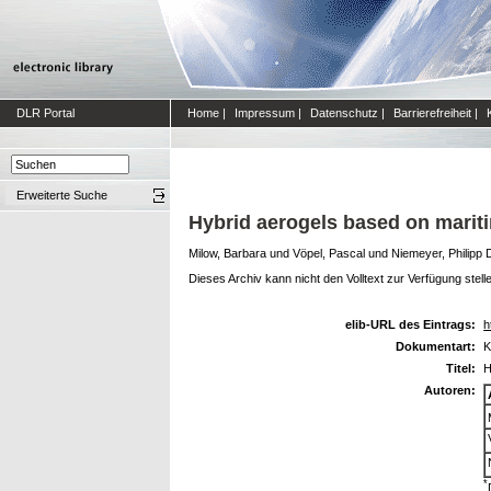
DLR Portal
Home
|
Impressum
|
Datenschutz
|
Barrierefreiheit
|
Erweiterte Suche
Hybrid aerogels based on marit
Milow, Barbara
und
Vöpel, Pascal
und
Niemeyer, Philipp 
Dieses Archiv kann nicht den Volltext zur Verfügung stell
elib-URL des Eintrags:
h
Dokumentart:
K
Titel:
H
Autoren:
*