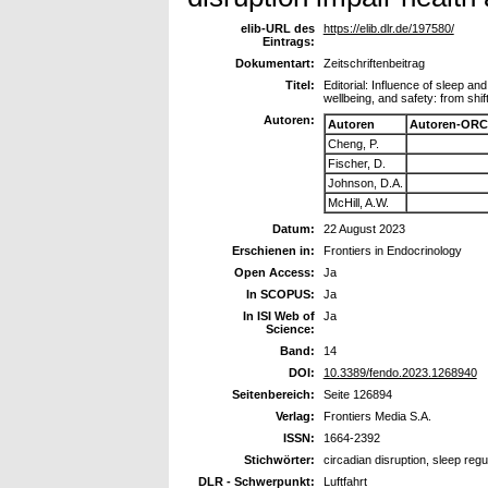
elib-URL des
https://elib.dlr.de/197580/
Eintrags:
Dokumentart:
Zeitschriftenbeitrag
Titel:
Editorial: Influence of sleep an
wellbeing, and safety: from sh
Autoren:
Autoren
Autoren-ORC
Cheng, P.
Fischer, D.
Johnson, D.A.
McHill, A.W.
Datum:
22 August 2023
Erschienen in:
Frontiers in Endocrinology
Open Access:
Ja
In SCOPUS:
Ja
In ISI Web of
Ja
Science:
Band:
14
DOI:
10.3389/fendo.2023.1268940
Seitenbereich:
Seite 126894
Verlag:
Frontiers Media S.A.
ISSN:
1664-2392
Stichwörter:
circadian disruption, sleep regula
DLR - Schwerpunkt:
Luftfahrt