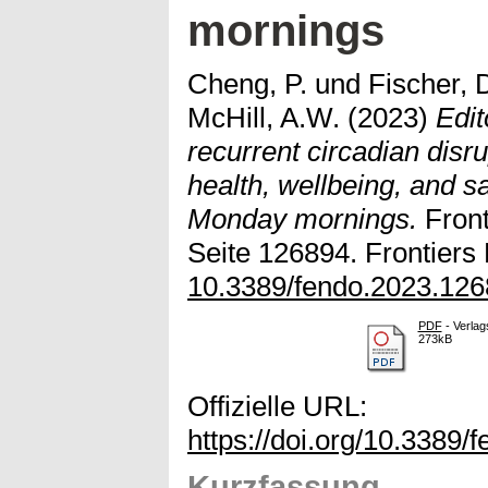
mornings
Cheng, P.
und
Fischer, 
McHill, A.W.
(2023)
Edit
recurrent circadian disr
health, wellbeing, and sa
Monday mornings.
Front
Seite 126894. Frontiers 
10.3389/fendo.2023.12
PDF
- Verlag
273kB
Offizielle URL:
https://doi.org/10.3389
Kurzfassung