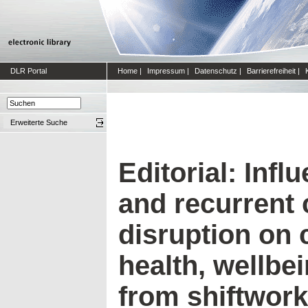
DLR Portal
Home
|
Impressum
|
Datenschutz
|
Barrierefreiheit
|
Erweiterte Suche
Editorial: Infl
and recurrent 
disruption on 
health, wellbei
from shiftwor