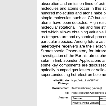
absorption and emission lines of ast
molecules and atoms occur in this s
hundred molecules and atons habe be
simple molecules such as CO but als
atoms have been detected. High reso
molecular rotational lines and fine st
tool which allows obtaining valuable
as temperature and dynamical process
particular species. Among future as
heterodyne receivers are the Hersc
Stratospheric Observatory for Infrar
investigation of the Earth's atmosph
submm limb sounder. Applications an
some key components are discussed. 
optically pumped gas lasers or solid
superconducting hot-electron bolome
elib-URL des
https://elib.dlr.de/19746/
Eintrags:
Dokumentart:
Konferenzbeitrag (Vortrag)
Titel:
High Resolution Atmospheric 
Autoren:
Autoren
Auto
Hübers, Heinz-Wilhelm