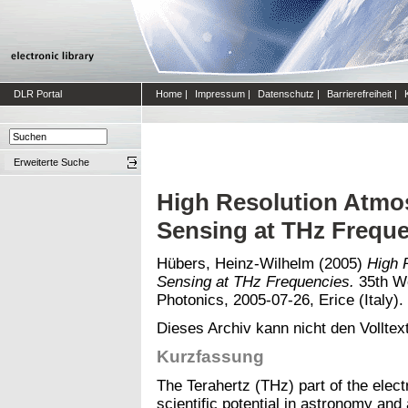
DLR Portal
Home
|
Impressum
|
Datenschutz
|
Barrierefreiheit
|
Erweiterte Suche
High Resolution Atmo
Sensing at THz Frequ
Hübers, Heinz-Wilhelm
(2005)
High 
Sensing at THz Frequencies.
35th Wo
Photonics, 2005-07-26, Erice (Italy). 
Dieses Archiv kann nicht den Volltext
Kurzfassung
The Terahertz (THz) part of the ele
scientific potential in astronomy a