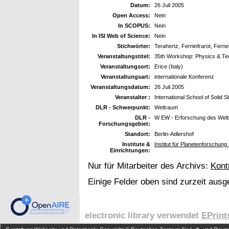
Datum:
26 Juli 2005
Open Access:
Nein
In SCOPUS:
Nein
In ISI Web of Science:
Nein
Stichwörter:
Terahertz, Ferninfrarot, Fer
Veranstaltungstitel:
35th Workshop: Physics & Te
Veranstaltungsort:
Erice (Italy)
Veranstaltungsart:
internationale Konferenz
Veranstaltungsdatum:
26 Juli 2005
Veranstalter :
International School of Solid 
DLR - Schwerpunkt:
Weltraum
DLR -
W EW - Erforschung des Wel
Forschungsgebiet:
Standort:
Berlin-Adlershof
Institute &
Institut für Planetenforschung
Einrichtungen:
Nur für Mitarbeiter des Archivs:
Kont
Einige Felder oben sind zurzeit ausg
electronic library verwendet
EPrint