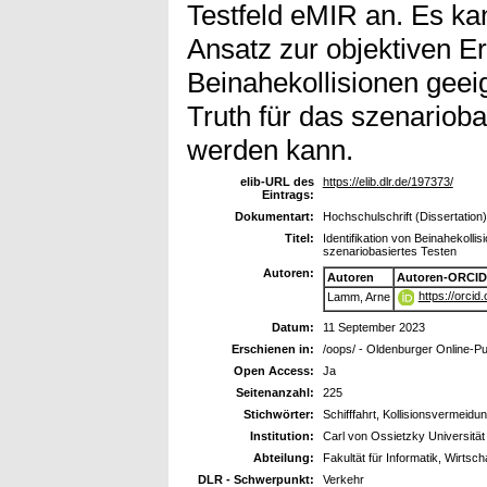
Testfeld eMIR an. Es ka
Ansatz zur objektiven 
Beinahekollisionen geei
Truth für das szenarioba
werden kann.
elib-URL des
https://elib.dlr.de/197373/
Eintrags:
Dokumentart:
Hochschulschrift (Dissertation)
Titel:
Identifikation von Beinahekolli
szenariobasiertes Testen
Autoren:
Autoren
Autoren-ORCID
https://orci
Lamm, Arne
Datum:
11 September 2023
Erschienen in:
/oops/ - Oldenburger Online-Pu
Open Access:
Ja
Seitenanzahl:
225
Stichwörter:
Schifffahrt, Kollisionsvermeidu
Institution:
Carl von Ossietzky Universitä
Abteilung:
Fakultät für Informatik, Wirts
DLR - Schwerpunkt:
Verkehr