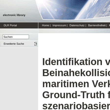
DLR Portal
Home
|
Impressum
|
Datenschutz
|
Barrierefreiheit
|
Erweiterte Suche
Identifikation 
Beinahekollisi
maritimen Ver
Ground-Truth 
szenariobasier