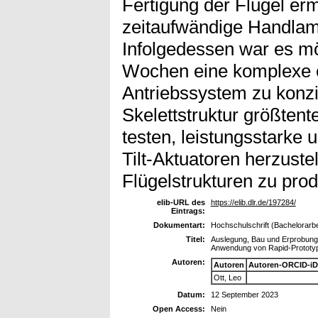
Fertigung der Flügel er
zeitaufwändige Handlam
Infolgedessen war es mö
Wochen eine komplexe 
Antriebssystem zu konzi
Skelettstruktur größtente
testen, leistungsstarke u
Tilt-Aktuatoren herzuste
Flügelstrukturen zu prod
elib-URL des
https://elib.dlr.de/197284/
Eintrags:
Dokumentart:
Hochschulschrift (Bachelorarbe
Titel:
Auslegung, Bau und Erprobung
Anwendung von Rapid-Prototy
Autoren:
Autoren
Autoren-ORCID-iD
Ott, Leo
Datum:
12 September 2023
Open Access:
Nein