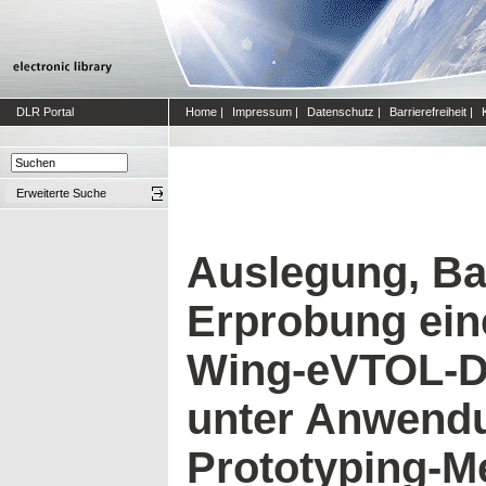
DLR Portal
Home
|
Impressum
|
Datenschutz
|
Barrierefreiheit
|
Erweiterte Suche
Auslegung, B
Erprobung ein
Wing-eVTOL-D
unter Anwendu
Prototyping-M