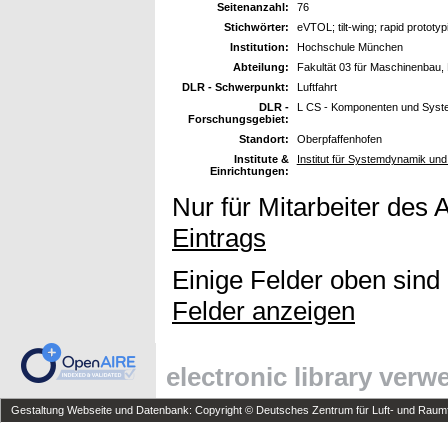
Seitenanzahl:
76
Stichwörter:
eVTOL; tilt-wing; rapid prototyp
Institution:
Hochschule München
Abteilung:
Fakultät 03 für Maschinenbau,
DLR - Schwerpunkt:
Luftfahrt
DLR -
L CS - Komponenten und Syst
Forschungsgebiet:
Standort:
Oberpfaffenhofen
Institute &
Institut für Systemdynamik u
Einrichtungen:
Nur für Mitarbeiter des 
Eintrags
Einige Felder oben sind
Felder anzeigen
electronic library ver
Gestaltung Webseite und Datenbank: Copyright © Deutsches Zentrum für Luft- und Raumfa