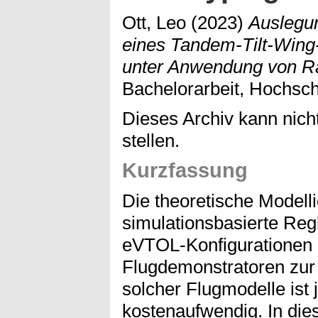
Ott, Leo
(2023)
Auslegu
eines Tandem-Tilt-Win
unter Anwendung von Ra
Bachelorarbeit, Hochsc
Dieses Archiv kann nicht
stellen.
Kurzfassung
Die theoretische Modell
simulationsbasierte Reg
eVTOL-Konfigurationen e
Flugdemonstratoren zur 
solcher Flugmodelle ist 
kostenaufwendig. In di