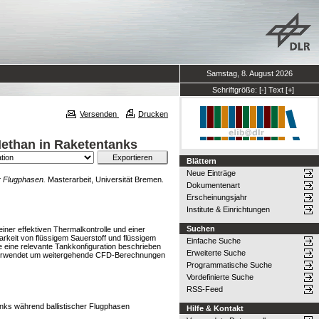
Samstag, 8. August 2026
Schriftgröße:
[-]
Text
[+]
Versenden
Drucken
Methan in Raketentanks
Blättern
Neue Einträge
r Flugphasen.
Masterarbeit, Universität Bremen.
Dokumentenart
Erscheinungsjahr
Institute & Einrichtungen
Suchen
iner effektiven Thermalkontrolle und einer
rkeit von flüssigem Sauerstoff und flüssigem
Einfache Suche
e eine relevante Tankkonfiguration beschrieben
Erweiterte Suche
e verwendet um weitergehende CFD-Berechnungen
Programmatische Suche
Vordefinierte Suche
RSS-Feed
nks während ballistischer Flugphasen
Hilfe & Kontakt