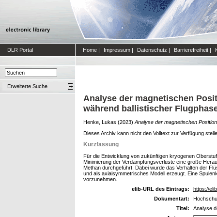
DLR Portal
Home
|
Impressum
|
Datenschutz
|
Barrierefreiheit
|
Erweiterte Suche
Analyse der magnetischen Posit
während ballistischer Flugphas
Henke, Lukas
(2023)
Analyse der magnetischen Position
Dieses Archiv kann nicht den Volltext zur Verfügung stell
Kurzfassung
Für die Entwicklung von zukünftigen kryogenen Oberstufen
Minimierung der Verdampfungsverluste eine große Herausf
Methan durchgeführt. Dabei wurde das Verhalten der Flüs
und als axialsymmetrisches Modell erzeugt. Eine Spule
vorzunehmen.
elib-URL des Eintrags:
https://eli
Dokumentart:
Hochschul
Titel:
Analyse d