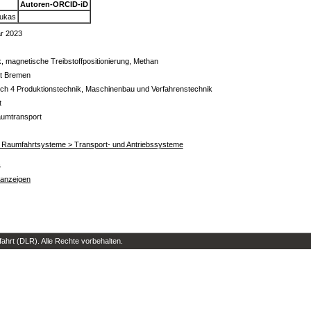
Autoren-ORCID-iD
Lukas
r 2023
, magnetische Treibstoffpositionierung, Methan
ät Bremen
ch 4 Produktionstechnik, Maschinenbau und Verfahrenstechnik
t
umtransport
für Raumfahrtsysteme > Transport- und Antriebssysteme
s
 anzeigen
hrt (DLR). Alle Rechte vorbehalten.