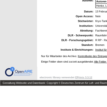
Autoren:
Autoren
Henke, 
Datum:
13 Februa
Open Access:
Nein
Stichwörter:
Kryo-Tank
Institution:
Universit
Abteilung:
Fachberei
DLR - Schwerpunkt:
Raumfahr
DLR - Forschungsgebiet:
R RP - Ra
Standort:
Bremen
Institute & Einrichtungen:
Institut 
Nur für Mitarbeiter des Archivs:
Kontrollseite des Eintrag
Einige Felder oben sind zurzeit ausgeblendet:
Alle Felder
electronic library verwendet
EPrints 3.3.12
Gestaltung Webseite und Datenbank: Copyright © Deutsches Zentrum für Luft- und Raumfa