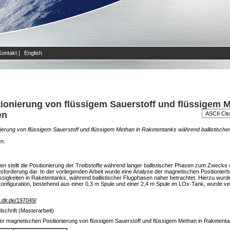
Kontakt
|
English
ionierung von flüssigem Sauerstoff und flüssigem 
en
ierung von flüssigem Sauerstoff und flüssigem Methan in Raketentanks während ballistische
en.
 stellt die Positionierung der Treibstoffe während langer ballistischer Phasen zum Zwecke e
orderung dar. In der vorliegenden Arbeit wurde eine Analyse der magnetischen Positionierba
sigkeiten in Raketentanks, während ballistischer Flugphasen näher betrachtet. Hierzu wurd
nkonfiguration, bestehend aus einer 0,3 m Spule und einer 2,4 m Spule im LOx-Tank, wurd
b.dlr.de/197049/
schrift (Masterarbeit)
er magnetischen Positionierung von flüssigem Sauerstoff und flüssigem Methan in Raketenta