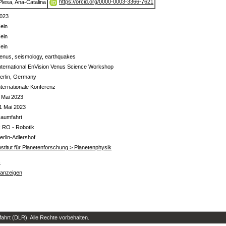
https://orcid.org/0000-0003-3366-7621
Plesa, Ana-Catalina
023
ein
ein
ein
enus, seismology, earthquakes
nternational EnVision Venus Science Workshop
erlin, Germany
nternationale Konferenz
 Mai 2023
1 Mai 2023
aumfahrt
 RO - Robotik
erlin-Adlershof
nstitut für Planetenforschung > Planetenphysik
s
 anzeigen
hrt (DLR). Alle Rechte vorbehalten.