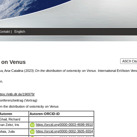
Kontakt
|
English
y on Venus
sa, Ana-Catalina
(2023)
On the distribution of seismicity on Venus.
International EnVision Ve
en.
ttps://elib.dlr.de/196979/
onferenzbeitrag (Vortrag)
n the distribution of seismicity on Venus
Autoren
Autoren-ORCID-iD
Ghail, Richard
https://orcid.org/0000-0003-4698-9910
van Zelst, Iris
https://orcid.org/0000-0002-3605-6554
Maia, Julia