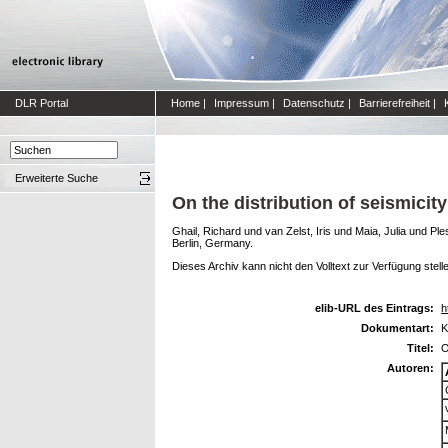
DLR Portal
Home
|
Impressum
|
Datenschutz
|
Barrierefreiheit
|
Erweiterte Suche
On the distribution of seismicit
Ghail, Richard
und
van Zelst, Iris
und
Maia, Julia
und
Ple
Berlin, Germany.
Dieses Archiv kann nicht den Volltext zur Verfügung stell
elib-URL des Eintrags:
h
Dokumentart:
K
Titel:
O
Autoren: