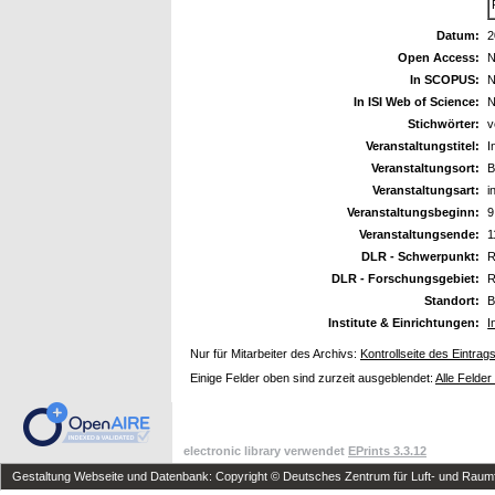
Datum:
2
Open Access:
N
In SCOPUS:
N
In ISI Web of Science:
N
Stichwörter:
v
Veranstaltungstitel:
I
Veranstaltungsort:
B
Veranstaltungsart:
i
Veranstaltungsbeginn:
9
Veranstaltungsende:
1
DLR - Schwerpunkt:
R
DLR - Forschungsgebiet:
R
Standort:
B
Institute & Einrichtungen:
I
Nur für Mitarbeiter des Archivs:
Kontrollseite des Eintrag
Einige Felder oben sind zurzeit ausgeblendet:
Alle Felder
electronic library verwendet
EPrints 3.3.12
Gestaltung Webseite und Datenbank: Copyright © Deutsches Zentrum für Luft- und Raumfa