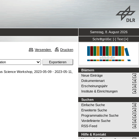
Samstag, 8. August 2026
Schriftgröße:
[-]
Text
[+]
Versenden
Drucken
Blättern
nus Science Workshop, 2023-05-09 - 2023-05-11,
Neue Einträge
Dokumentenart
Erscheinungsjahr
Institute & Einrichtungen
Suchen
Einfache Suche
Erweiterte Suche
Programmatische Suche
Vordefinierte Suche
RSS-Feed
Hilfe & Kontakt