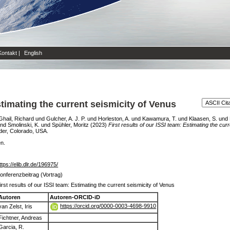
Kontakt
|
English
Estimating the current seismicity of Venus
Ghail, Richard
und
Gulcher, A. J. P.
und
Horleston, A.
und
Kawamura, T.
und
Klaasen, S.
und
nd
Smolinski, K.
und
Spühler, Moritz
(2023)
First results of our ISSI team: Estimating the cur
der, Colorado, USA.
en.
ttps://elib.dlr.de/196975/
onferenzbeitrag (Vortrag)
irst results of our ISSI team: Estimating the current seismicity of Venus
Autoren
Autoren-ORCID-iD
https://orcid.org/0000-0003-4698-9910
van Zelst, Iris
Fichtner, Andreas
Garcia, R.