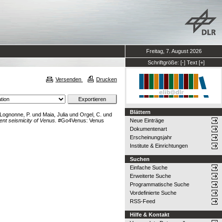
Freitag, 7. August 2026
Schriftgröße:
[-]
Text
[+]
Versenden
Drucken
Blättern
Lognonne, P.
und
Maia, Julia
und
Orgel, C.
und
rent seismicity of Venus.
#Go4Venus: Venus
Neue Einträge
Dokumentenart
Erscheinungsjahr
Institute & Einrichtungen
Suchen
Einfache Suche
Erweiterte Suche
Programmatische Suche
Vordefinierte Suche
RSS-Feed
Hilfe & Kontakt