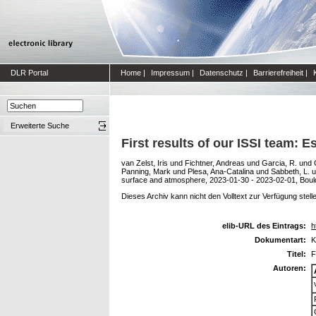
DLR Portal
Home
|
Impressum
|
Datenschutz
|
Barrierefreiheit
|
Erweiterte Suche
First results of our ISSI team: 
van Zelst, Iris
und
Fichtner, Andreas
und
Garcia, R.
und
Panning, Mark
und
Plesa, Ana-Catalina
und
Sabbeth, L.
u
surface and atmosphere, 2023-01-30 - 2023-02-01, Boul
Dieses Archiv kann nicht den Volltext zur Verfügung stell
elib-URL des Eintrags:
h
Dokumentart:
K
Titel:
F
Autoren: