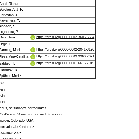
Ghail, Richard
Gulcher, A. J. P.
Horleston, A.
Kawamura, T.
Klaasen, S.
Lognonne, P.
https://orcid.org/0000-0002-3605-6554
Maia, Julia
Orgel, C.
https://orcid.org/0000-0002-2041-3190
Panning, Mark
https://orcid.org/0000-0003-3366-7621
Plesa, Ana-Catalina
https://orcid.org/0000-0001-6615-7949
Sabbeth, L.
Smolinski, K.
Spühler, Moritz
023
ein
ein
ein
enus, seismology, earthquakes
Go4Venus: Venus surface and atmosphere
oulder, Colorado, USA
nternationale Konferenz
0 Januar 2023
 Februar 2023