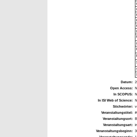
Datum:
2
Open Access:
N
In SCOPUS:
N
In ISI Web of Science:
N
Stichwörter:
v
Veranstaltungstitel:
#
Veranstaltungsort:
B
Veranstaltungsart:
i
Veranstaltungsbeginn:
3
Veranstaltungsende:
1